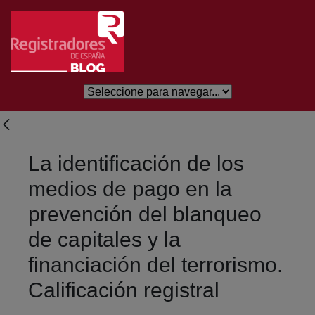
Salta al contingut principal
La identificación de los
medios de pago en la
prevención del blanqueo
de capitales y la
financiación del terrorismo.
Calificación registral