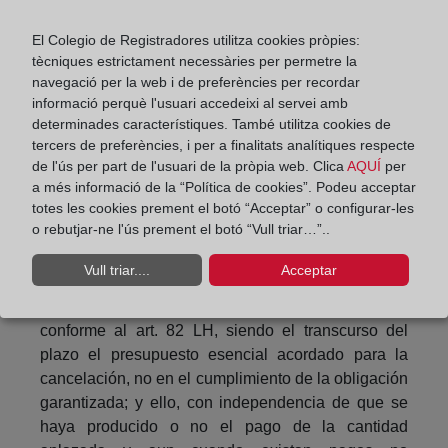
riesgo para notarios, registradores, abogados,
auditores y otros profesionales del sector jurídico.
El Colegio de Registradores utilitza cookies pròpies:
tècniques estrictament necessàries per permetre la
Cancelaciones de condición resolutoria: lo dicho
navegació per la web i de preferències per recordar
sobre las cancelaciones de hipoteca es aplicable a
informació perquè l'usuari accedeixi al servei amb
las cancelaciones de condición resolutoria por
determinades característiques. També utilitza cookies de
pago de la obligación garantida. No obstante, la
tercers de preferències, i per a finalitats analítiques respecte
Res. DGRN de 25 de julio de 2019 niega la
de l'ús per part de l'usuari de la pròpia web. Clica
AQUÍ
per
necesidad de identificación de los medios de pago
a més informació de la “Política de cookies”. Podeu acceptar
totes les cookies prement el botó “Acceptar” o configurar-les
en la cancelación de la condición resolutoria por
o rebutjar-ne l'ús prement el botó “Vull triar…”..
caducidad convenida, por no ser un acto o contrato
a título oneroso, sino tratarse de la extinción de un
Vull triar....
Acceptar
derecho de garantía por caducidad convenida que
cumple los requisitos acordados por las partes,
conforme al art. 82 LH, siendo el transcurso del
plazo el presupuesto esencial acordado para la
cancelación, no en el cumplimiento de la obligación
garantizada; y ello, con independencia de que se
haya producido o no el pago de la cantidad