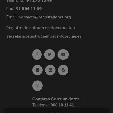
Teléfono:
91 270 16 99
Fax:
91 564 11 59
Email:
contacto@registradores.org
Registro de entrada de documentos:
secretaria.registrodeentrada@corpme.es
Ir a facebook (abre en ventana nueva)
Ir a twitter (abre en ventana nueva)
Ir a YouTube (abre en venta
Ir a Flickr (abre en ventana nueva)
Ir a Linkedin (abre en ventana nueva)
Ir al Blog (abre en ventana n
Ir a Instagram (abre en ventana nueva)
Contacto Consumidores
Teléfono:
900 10 11 41