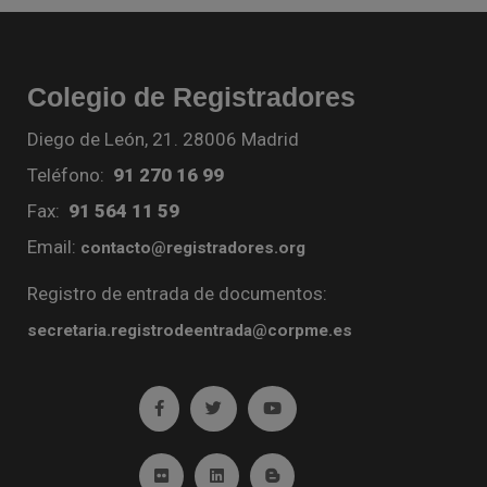
Colegio de Registradores
Diego de León, 21. 28006 Madrid
Teléfono:
91 270 16 99
Fax:
91 564 11 59
Email:
contacto@registradores.org
Registro de entrada de documentos:
secretaria.registrodeentrada@corpme.es
Ir a facebook (abre en ventana nueva)
Ir a twitter (abre en ventana nueva)
Ir a YouTube (abre en venta
Ir a Flickr (abre en ventana nueva)
Ir a Linkedin (abre en ventana nueva)
Ir al Blog (abre en ventana n