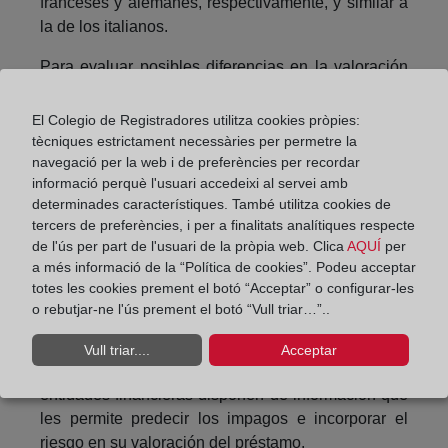
franceses y alemanes, respectivamente, y similar a
la de los italianos.
Para evaluar posibles diferencias en la valoración
del riesgo, en un experimento ideal se compararían
las fórmulas que utiliza cada entidad bancaria para
El Colegio de Registradores utilitza cookies pròpies:
asignar el tipo de interés a cada préstamo. Según
tècniques estrictament necessàries per permetre la
las ponderaciones establecidas por las entidades
navegació per la web i de preferències per recordar
informació perquè l'usuari accedeixi al servei amb
financieras para las diversas características de los
determinades característiques. També utilitza cookies de
hogares endeudados en cada país, se podría inferir
tercers de preferències, i per a finalitats analítiques respecte
si distintas entidades asignan riesgos diferentes a
de l'ús per part de l'usuari de la pròpia web. Clica
AQUÍ
per
hogares con las mismas características. No
a més informació de la “Política de cookies”. Podeu acceptar
obstante, esta información no está disponible.
totes les cookies prement el botó “Acceptar” o configurar-les
o rebutjar-ne l'ús prement el botó “Vull triar…”..
Alternativamente, si los tipos de interés que
reportan los hogares predicen eventos que llevan al
Vull triar....
Acceptar
impago de los préstamos, se puede deducir que las
entidades financieras disponen de información que
les permite predecir los impagos e incorporar el
riesgo en su valoración del préstamo.