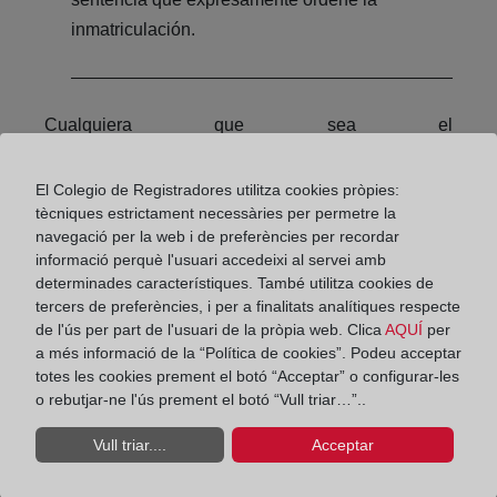
inmatriculación.
Cualquiera que sea el
procedimiento de inmatriculación, la ley exige que
se aporte certificación catastral gráfica y descriptiva
El Colegio de Registradores utilitza cookies pròpies:
de la finca a inmatricular, en términos totalmente
tècniques estrictament necessàries per permetre la
coincidentes con su descripción en el título, para
navegació per la web i de preferències per recordar
procurar la coordinación en origen con el Catastro.
informació perquè l'usuari accedeixi al servei amb
determinades característiques. També utilitza cookies de
También es preceptivo que se acredite la
tercers de preferències, i per a finalitats analítiques respecte
liquidación de los impuestos correspondientes.
de l'ús per part de l'usuari de la pròpia web. Clica
AQUÍ
per
a més informació de la “Política de cookies”. Podeu acceptar
Compartir:
totes les cookies prement el botó “Acceptar” o configurar-les
o rebutjar-ne l'ús prement el botó “Vull triar…”..
Vull triar....
Acceptar