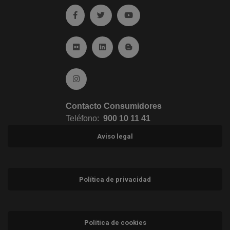
Ir a facebook (abre en ventana nueva)
Ir a twitter (abre en ventana nueva)
Ir a YouTube (abre en venta
Ir a Flickr (abre en ventana nueva)
Ir a Linkedin (abre en ventana nueva)
Ir al Blog (abre en ventana n
Ir a Instagram (abre en ventana nueva)
Contacto Consumidores
Teléfono:
900 10 11 41
Aviso legal
Política de privacidad
Política de cookies