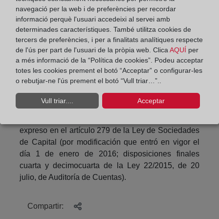
materia de expertos y auditores de 3 de enero, 6 de
navegació per la web i de preferències per recordar
junio y 22 de agosto de 2011, 17 de enero, 27 de
informació perquè l'usuari accedeixi al servei amb
marzo y 30 de agosto de 2012, 4 y 25 de julio y 29
determinades característiques. També utilitza cookies de
tercers de preferències, i per a finalitats analítiques respecte
de octubre de 2013, 13 de mayo y 17 de junio de
de l'ús per part de l'usuari de la pròpia web. Clica
AQUÍ
per
2014 y 14 de mayo y 27 de julio de 2015, entre
a més informació de la “Política de cookies”. Podeu acceptar
otras muchas), resulta que inscrito el nombramiento
totes les cookies prement el botó “Acceptar” o configurar-les
de auditor el depósito de las cuentas sólo puede
o rebutjar-ne l'ús prement el botó “Vull triar…”..
llevarse a cabo si vienen acompañadas del
oportuno informe de verificación.
Vull triar....
Acceptar
Esta doctrina ha recibido sanción legal de modo
expreso en el artículo 279 de la Ley de Sociedades
de Capital (por modificación que entró en vigor el
día 1 de enero de 2016; disposiciones finales
cuarta y decimocuarta de la Ley 22/2015, de 20
julio, de Auditoría de Cuentas).
Compartir: