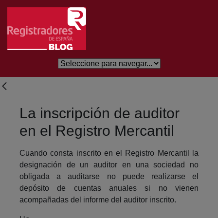
Salta al contingut principal
La inscripción de auditor
en el Registro Mercantil
Cuando consta inscrito en el Registro Mercantil la
designación de un auditor en una sociedad no
obligada a auditarse no puede realizarse el
depósito de cuentas anuales si no vienen
acompañadas del informe del auditor inscrito.