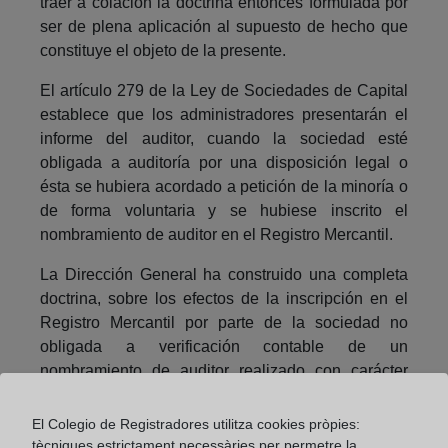
traer a colación la doctrina entonces formulada por
ser de plena aplicación al supuesto de hecho que
constituye el objeto de la presente.
El artículo 279 de la Ley de Sociedades de Capital
establece que los administradores presentarán el
informe del auditor, cuando la sociedad esté
obligada a auditoría por una disposición legal o
ésta se hubiera acordado a petición de la minoría o
de forma voluntaria y se hubiese inscrito el
nombramiento de auditor en el Registro Mercantil.
La Dirección General ha construido una completa
doctrina, sobre los efectos de la inscripción en el
Registro Mercantil por parte de la sociedad no
obligada a verificación contable de un
nombramiento de auditor realizado con carácter
voluntario.
El Colegio de Registradores utilitza cookies pròpies:
Del contenido de dicha doctrina (Resoluciones en
tècniques estrictament necessàries per permetre la