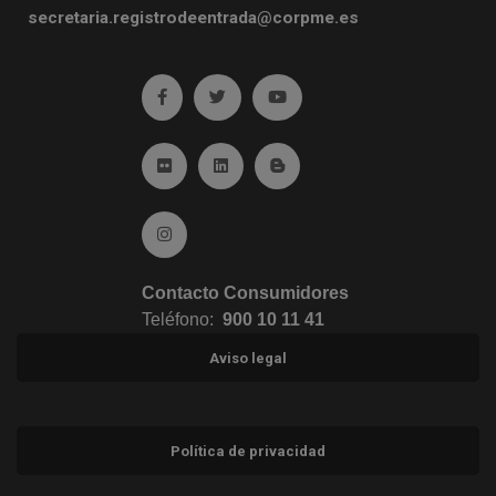
secretaria.registrodeentrada@corpme.es
Ir a facebook (abre en ventana nueva)
Ir a twitter (abre en ventana nueva)
Ir a YouTube (abre en venta
Ir a Flickr (abre en ventana nueva)
Ir a Linkedin (abre en ventana nueva)
Ir al Blog (abre en ventana n
Ir a Instagram (abre en ventana nueva)
Contacto Consumidores
Teléfono:
900 10 11 41
Aviso legal
Política de privacidad