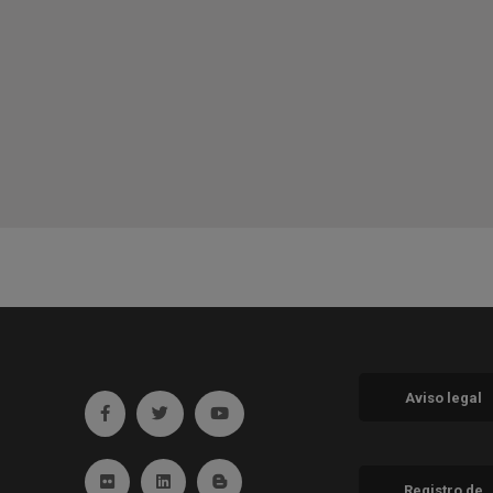
Aviso legal
Ir a facebook (abre en ventana nueva)
Ir a twitter (abre en ventana nueva)
Ir a YouTube (abre en ventana nueva
Ir a Flickr (abre en ventana nueva)
Ir a Linkedin (abre en ventana nueva)
Ir al Blog (abre en ventana nueva)
Registro de