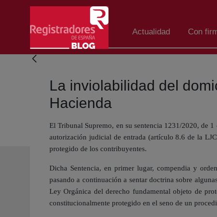
Salta al contingut principal
Actualidad
Con fir
La inviolabilidad del domi
Hacienda
El Tribunal Supremo, en su sentencia 1231/2020, de 1 de
autorización judicial de entrada (artículo 8.6 de la L
protegido de los contribuyentes.
Dicha Sentencia, en primer lugar, compendia y ordena
pasando a continuación a sentar doctrina sobre algunas
Ley Orgánica del derecho fundamental objeto de prote
constitucionalmente protegido en el seno de un procedim