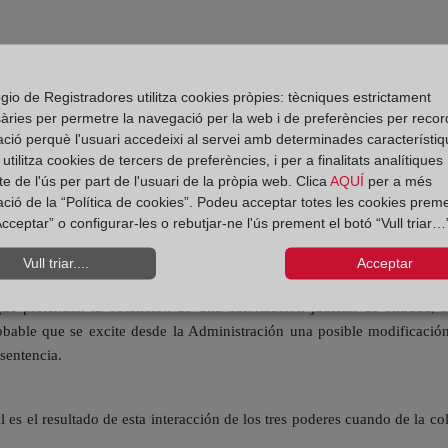
hace ya tiempo vengo defendiendo, que ponen en tela de juicio el artí
dad o no del Juzgado de lo Contencioso-Administrativo para autorizar 
gio de Registradores utilitza cookies pròpies: tècniques estrictament
autorización de entrada, puede desprenderse que se esté ante un presu
àries per permetre la navegació per la web i de preferències per recor
o de instrucción correspondiente, se desarrolla por la Policía Judic
ació perquè l'usuari accedeixi al servei amb determinades característiq
ión que, para no perder el control del procedimiento, asignó la compet
tilitza cookies de tercers de preferències, i per a finalitats analítiques
ativo, lo que pone en peor condición al afectado por una actuación adm
e de l'ús per part de l'usuari de la pròpia web. Clica
AQUÍ
per a més
ació de la “Política de cookies”. Podeu acceptar totes les cookies preme
cceptar” o configurar-les o rebutjar-ne l'ús prement el botó “Vull triar…”
upremo debe derivar en la nulidad radical de toda liquidación y sanci
 no haya respetado los requisitos fijados por el TS, en aplicación de l
Vull triar....
Acceptar
l 54/2015, de 16 de marzo.
ue pretendan la obtención de una autorización judicial de entrada,
able que se excite desde la Administración una posible modificación 
sentencia.
 es el resultado de esta interacción de los tres poderes cuando de la col