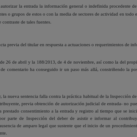
torizar la entrada la información general o indefinida procedente de l
es o grupos de estos o con la media de sectores de actividad en todo el 
 contraste de tales fuentes.
cta previa del titular en respuesta a actuaciones o requerimientos de in
 de 26 de abril y la 188/2013, de 4 de noviembre, así como la del pro
de comentario ha conseguido ir un paso más allá, constriñendo la po
 la nueva sentencia falla contra la práctica habitual de la Inspección 
ntribuyente, previa obtención de autorización judicial de entrada- no pu
ya prestado consentimiento a la entrada y registro al tiempo que se inic
por parte de Inspección del deber de asistir e informar al contribuy
ausencia de amparo legal que sustente que el inicio de un procedimien
nte.