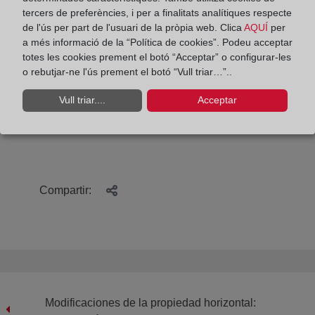
tercers de preferències, i per a finalitats analítiques respecte
constitucional, que confía en ellos la realización de
de l'ús per part de l'usuari de la pròpia web. Clica
AQUÍ
per
uno de los valores superiores del ordenamiento
a més informació de la “Política de cookies”. Podeu acceptar
jurídico: la Justicia.
totes les cookies prement el botó “Acceptar” o configurar-les
o rebutjar-ne l'ús prement el botó “Vull triar…”..
Vull triar....
Acceptar
María Emilia Adán es decana del Colegio de
Registradores de España.
Compartir:
Modificaciones de la propiedad horizontal: