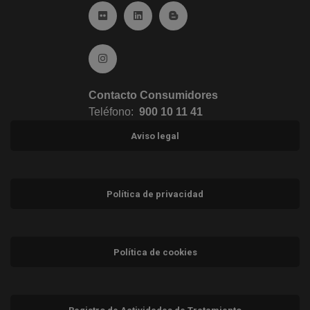
Ir a Flickr (abre en ventana nueva)
Ir a Linkedin (abre en ventana nueva)
Ir al Blog (abre en ventana n
Ir a Instagram (abre en ventana nueva)
Contacto Consumidores
Teléfono:
900 10 11 41
Aviso legal
Política de privacidad
Política de cookies