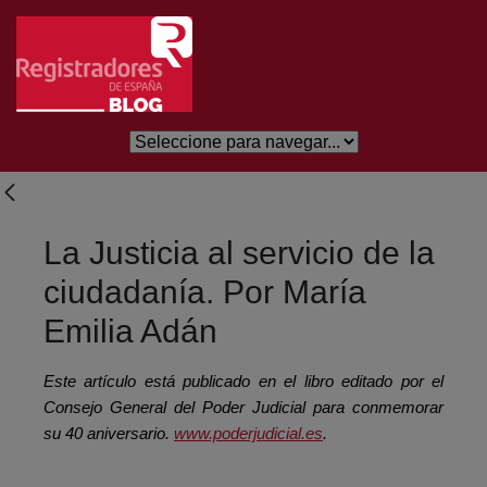
Salta al contingut principal
La Justicia al servicio de la
ciudadanía. Por María
Emilia Adán
Este artículo está publicado en el libro editado por el
Consejo General del Poder Judicial para conmemorar
su 40 aniversario.
www.poderjudicial.es
.