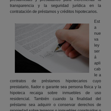
transparencia y la seguridad jurídica en la
contratación de préstamos y créditos hipotecarios.
Est
a
nue
va
ley
ser
á
apli
cab
le a
contratos de préstamos hipotecarios cuyo
prestatario, fiador o garante sea persona física y la
hipoteca recaiga sobre inmuebles de uso
residencial. También cuando la finalidad del
préstamo sea adquirir o conservar derechos de
propiedad sobre terrenos o inmuebles construidos o