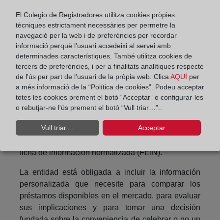
Con carácter general, las ventas vinculadas, que
El Colegio de Registradores utilitza cookies pròpies:
tècniques estrictament necessàries per permetre la
incluyen paquetes integrados por el préstamo y
navegació per la web i de preferències per recordar
otros productos, están prohibidas si en el contrato
informació perquè l'usuari accedeixi al servei amb
de préstamo no se ofrecen al prestatario también
determinades característiques. També utilitza cookies de
por separado. Con ello, la nueva normativa trata de
tercers de preferències, i per a finalitats analítiques respecte
evitar prácticas que no permiten a los consumidores
de l'ús per part de l'usuari de la pròpia web. Clica
AQUÍ
per
elegir el producto que consideren conveniente.
a més informació de la “Política de cookies”. Podeu acceptar
totes les cookies prement el botó “Acceptar” o configurar-les
Las obligaciones de información a favor del posible
o rebutjar-ne l'ús prement el botó “Vull triar…”..
prestatario no suponen coste adicional alguno para
Vull triar....
Acceptar
los mismos. La entidad le debe facilitar información
precontractual pormenorizada por medio de una
ficha de información normalizada (FEIN).
La entidad está obligada a incluir la información
personalizada que necesite para comparar los
préstamos disponibles en el mercado, para evaluar
sus implicaciones y para tomar una decisión
fundada sobre la conveniencia de celebrar o no un