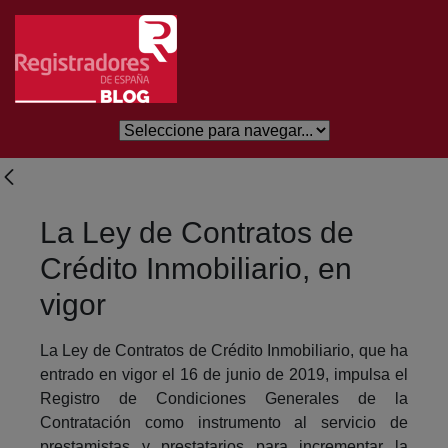
Salta al contingut principal
La Ley de Contratos de
Crédito Inmobiliario, en
vigor
La Ley de Contratos de Crédito Inmobiliario, que ha
entrado en vigor el 16 de junio de 2019, impulsa el
Registro de Condiciones Generales de la
Contratación como instrumento al servicio de
prestamistas y prestatarios para incrementar la