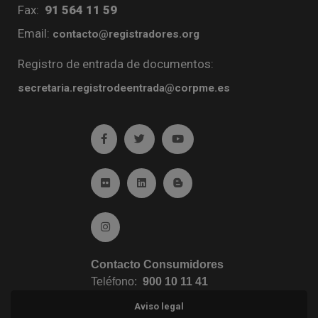
Fax:
91 564 11 59
Email:
contacto@registradores.org
Registro de entrada de documentos:
secretaria.registrodeentrada@corpme.es
Ir a facebook (abre en ventana nueva)
Ir a twitter (abre en ventana nueva)
Ir a YouTube (abre en venta
Ir a Flickr (abre en ventana nueva)
Ir a Linkedin (abre en ventana nueva)
Ir al Blog (abre en ventana n
Ir a Instagram (abre en ventana nueva)
Contacto Consumidores
Teléfono:
900 10 11 41
Aviso legal