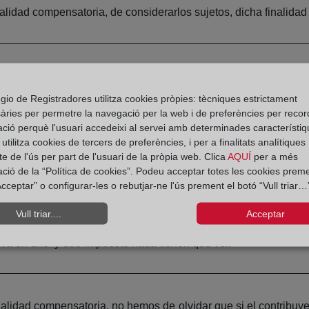
nalidad compensatoria, de considerarlos sujetos, dicha finalidad
gio de Registradores utilitza cookies pròpies: tècniques estrictament
inalmente considerar que los intereses de demora se encuentra
àries per permetre la navegació per la web i de preferències per recor
ació perquè l'usuari accedeixi al servei amb determinades característiq
tilitza cookies de tercers de preferències, i per a finalitats analítiques
e de l'ús per part de l'usuari de la pròpia web. Clica
AQUÍ
per a més
de los intereses de demora, sino que se consigue con la devoluci
ació de la “Política de cookies”. Podeu acceptar totes les cookies preme
cceptar” o configurar-les o rebutjar-ne l'ús prement el botó “Vull triar…”
Vull triar....
Acceptar
ario, de la doctrina del TS sobre la no deducibilidad de los in
va en uno y otro impuesto nada tienen que ver.
nalidad compensatoria, no hemos de olvidar que si el contribuy