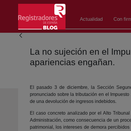
Salta al contingut principal
Actualidad
Con fir
La no sujeción en el Impu
apariencias engañan.
El pasado 3 de diciembre, la Sección Segund
pronunciado sobre la tributación en el Impuesto
de una devolución de ingresos indebidos.
El caso concreto analizado por el Alto Tribunal
Administración, como consecuencia de un proced
patrimonial, los intereses de demora percibidos