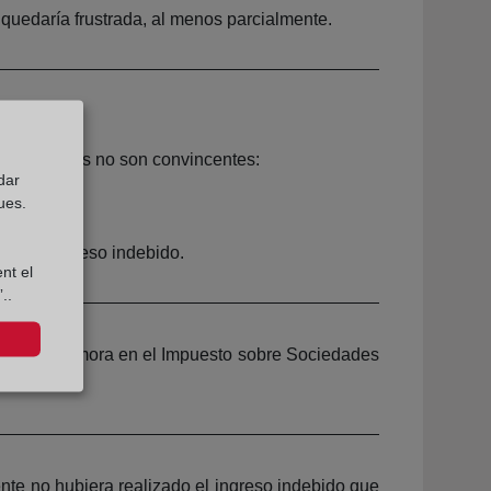
 quedaría frustrada, al menos parcialmente.
n no sujetos no son convincentes:
dar
ues.
ón del ingreso indebido.
nt el
..
tereses de demora en el Impuesto sobre Sociedades
ente no hubiera realizado el ingreso indebido que