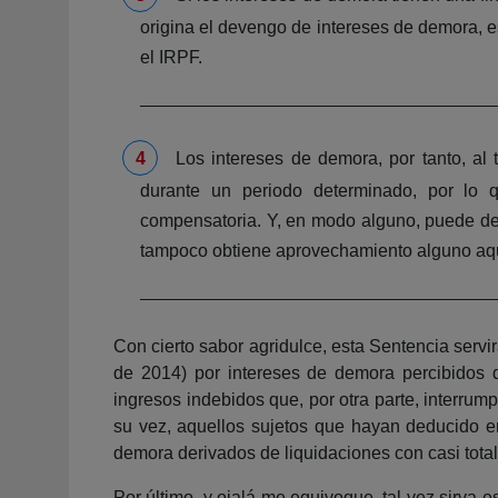
origina el devengo de intereses de demora, 
el IRPF.
Los intereses de demora, por tanto, al 
durante un periodo determinado, por lo q
compensatoria. Y, en modo alguno, puede def
tampoco obtiene aprovechamiento alguno aque
Con cierto sabor agridulce, esta Sentencia servi
de 2014) por intereses de demora percibidos de
ingresos indebidos que, por otra parte, interrump
su vez, aquellos sujetos que hayan deducido e
demora derivados de liquidaciones con casi total
Por último, y ojalá me equivoque, tal vez sirva