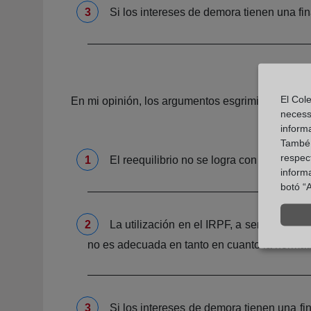
Si los intereses de demora tienen una fi
El Cole
En mi opinión, los argumentos esgrimidos para f
necess
inform
També u
respect
El reequilibrio no se logra con el pago 
inform
botó “A
La utilización en el IRPF, a sensu contr
no es adecuada en tanto en cuanto la normati
Si los intereses de demora tienen una fi