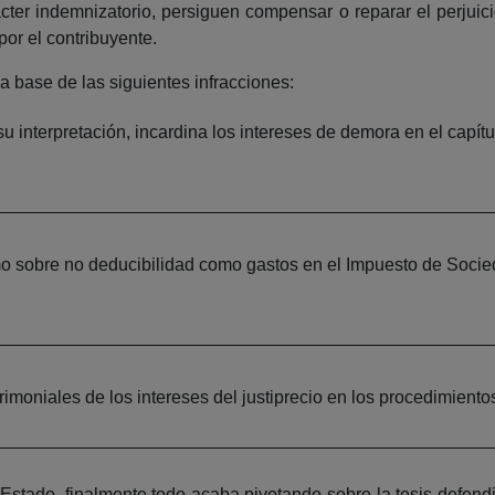
arácter indemnizatorio, persiguen compensar o reparar el perj
or el contribuyente.
a base de las siguientes infracciones:
u interpretación, incardina los intereses de demora en el capítu
mo sobre no deducibilidad como gastos en el Impuesto de Socied
moniales de los intereses del justiprecio en los procedimiento
l Estado, finalmente todo acaba pivotando sobre la tesis defend