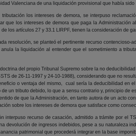
ad Valenciana de una liquidación provisional que había sido 
a tributación los intereses de demora, se interpuso reclamaci
 que los intereses de demora que paga la Administración al
 de los artículos 27 y 33.1 LIRPF, tienen la consideración de g
da resolución, se planteó el pertinente recurso contencioso-adm
nula la liquidación al entender que el sometimiento a tribu
octrina del propio Tribunal Supremo sobre la no deducibilidad
TS de 26-11-1997 y 24-10-1988), considerando que no resulta 
eneficio o ventaja del mismo, cual sería la deducibilidad en 
 un tributo debido, lo que a sensu contrario y, principio de e
sentido de que la Administración, en tanto autora de un acto con
butación sobre los intereses de demora que satisface como conse
 interpuso recurso de casación, admitido a trámite por el TS
una devolución de ingresos indebidos, pese a su naturaleza in
anancia patrimonial que procederá integrar en la base imponible