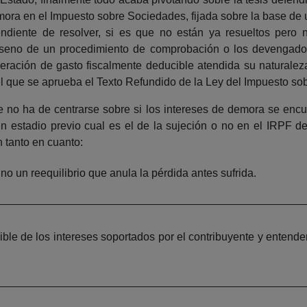
emora en el Impuesto sobre Sociedades, fijada sobre la base de
endiente de resolver, si es que no están ya resueltos pero 
l seno de un procedimiento de comprobación o los devengados
eración de gasto fiscalmente deducible atendida su naturaleza j
 el que se aprueba el Texto Refundido de la Ley del Impuesto 
 no ha de centrarse sobre si los intereses de demora se enc
 un estadio previo cual es el de la sujeción o no en el IRPF 
 tanto en cuanto:
o un reequilibrio que anula la pérdida antes sufrida.
ible de los intereses soportados por el contribuyente y entende