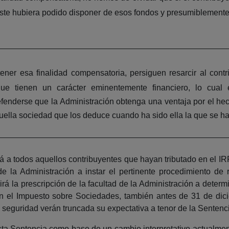
este hubiera podido disponer de esos fondos y presumiblemente
tener esa finalidad compensatoria, persiguen resarcir al cont
ue tienen un carácter eminentemente financiero, lo cual 
enderse que la Administración obtenga una ventaja por el hech
lla sociedad que los deduce cuando ha sido ella la que se ha v
rá a todos aquellos contribuyentes que hayan tributado en el IR
 la Administración a instar el pertinente procedimiento de r
irá la prescripción de la facultad de la Administración a determ
n el Impuesto sobre Sociedades, también antes de 31 de dic
 seguridad verán truncada su expectativa a tenor de la Sentenc
 esta Sentencia como base de un cambio interpretativo actualmen