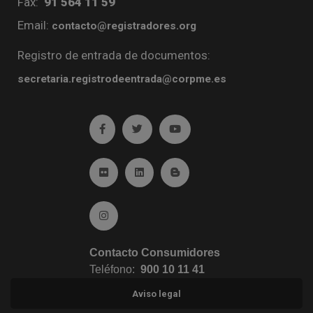
Fax:
91 564 11 59
Email:
contacto@registradores.org
Registro de entrada de documentos:
secretaria.registrodeentrada@corpme.es
Ir a facebook (abre en ventana nueva)
Ir a twitter (abre en ventana nueva)
Ir a YouTube (abre en venta
Ir a Flickr (abre en ventana nueva)
Ir a Linkedin (abre en ventana nueva)
Ir al Blog (abre en ventana n
Ir a Instagram (abre en ventana nueva)
Contacto Consumidores
Teléfono:
900 10 11 41
Aviso legal