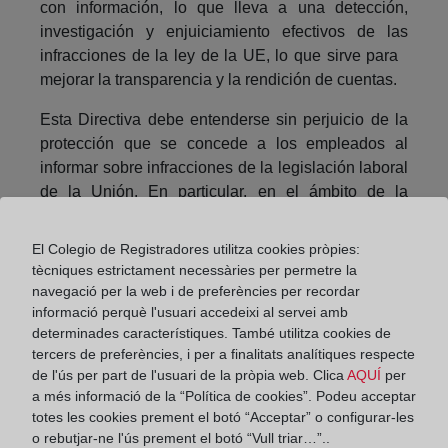
con información, lo que lleva a una detección,
investigación y enjuiciamiento efectivos de las
infracciones de la ley de la UE, lo que sirve para
mejorar la transparencia y la rendición de cuentas.
Esta Directiva debe entenderse sin perjuicio de la
protección que se concede a los empleados al
informar sobre infracciones de la legislación laboral
de la Unión. En particular, en el ámbito de la
seguridad y salud en el trabajo, el artículo 11 de la
Directiva marco 89/391 / CEE ya exige que los
El Colegio de Registradores utilitza cookies pròpies:
Estados miembros garanticen que los trabajadores
tècniques estrictament necessàries per permetre la
o representantes de los trabajadores no se
navegació per la web i de preferències per recordar
encuentren en desventaja debido a sus solicitudes
informació perquè l'usuari accedeixi al servei amb
determinades característiques. També utilitza cookies de
o propuestas a los empleadores para que tomar las
tercers de preferències, i per a finalitats analítiques respecte
medidas adecuadas para mitigar los peligros para
de l'ús per part de l'usuari de la pròpia web. Clica
AQUÍ
per
los trabajadores y eliminar las fuentes de peligro.
a més informació de la “Política de cookies”. Podeu acceptar
totes les cookies prement el botó “Acceptar” o configurar-les
Los trabajadores y sus representantes tienen
o rebutjar-ne l'ús prement el botó “Vull triar…”..
derecho a plantear problemas a las autoridades