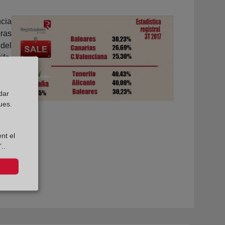
cia
pras
 del
ife,
dar
ues.
nt el
..