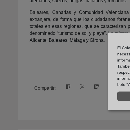
alemanes, suecos, belgas, italianos y rumanos.
Baleares, Canarias y Comunidad Valencian
extranjera, de forma que los ciudadanos foráne
totales en esas regiones, que se caracterizan p
denominado “turismo de sol y playa”. Lo mismo o
Alicante, Baleares, Málaga y Girona.
El Cole
necess
inform
També u
respect
inform
botó “A
Compartir: