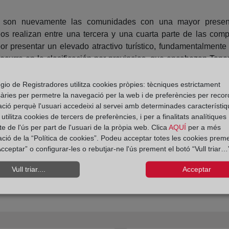
a son nuevamente las comunidades con una mayor presen
os realizan entre una tercera y una cuarta parte de las com
or presentar un elevado atractivo turístico, fundamentalmente
curre en la clasificación por provincias, que encabezan Tener
gio de Registradores utilitza cookies pròpies: tècniques estrictament
àries per permetre la navegació per la web i de preferències per recor
ació perquè l'usuari accedeixi al servei amb determinades característiq
tilitza cookies de tercers de preferències, i per a finalitats analítiques
e de l'ús per part de l'usuari de la pròpia web. Clica
AQUÍ
per a més
ació de la “Política de cookies”. Podeu acceptar totes les cookies preme
cceptar” o configurar-les o rebutjar-ne l'ús prement el botó “Vull triar…”
Vull triar....
Acceptar