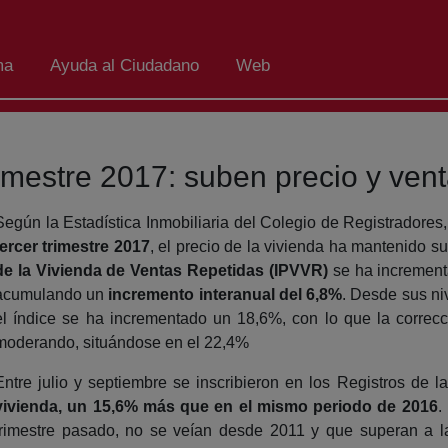
ma
Ayuda al Ciudadano
Web
rimestre 2017: suben precio y ven
Según la Estadística Inmobiliaria del Colegio de Registradores,
tercer trimestre 2017
, el precio de la vivienda ha mantenido su
de la Vivienda de Ventas Repetidas (IPVVR)
se ha increment
acumulando un
incremento interanual del 6,8%
. Desde sus ni
el índice se ha incrementado un 18,6%, con lo que la correc
moderando, situándose en el 22,4%
Entre julio y septiembre se inscribieron en los Registros de 
vivienda, un 15,6% más que en el mismo periodo de 2016
.
trimestre pasado, no se veían desde 2011 y que superan a l