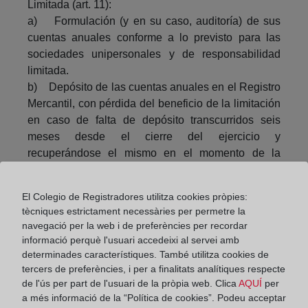
Limitada (art. 11):
a) Formulación (y en su caso, auditoría) de sus
cuentas anuales conforme a lo previsto para las
sociedades unipersonales y de responsabilidad
limitada.
b) Depósito de las cuentas anuales en el Registro
Mercantil, con pérdida del beneficio de la limitación
en caso de falta de depósito transcurridos seis
meses desde el cierre del ejercicio y
recuperándose el mismo en el momento de la
presentación.
Se prevé la creación en el Colegio de
El Colegio de Registradores utilitza cookies pròpies:
Registradores de un portal público de
tècniques estrictament necessàries per permetre la
emprendedores de responsabilidad limitada de
navegació per la web i de preferències per recordar
libre acceso para el usuario ( art. 9.4 ).
informació perquè l'usuari accedeixi al servei amb
determinades característiques. També utilitza cookies de
Y por último, conforme a la Disposición Adicional 1ª
tercers de preferències, i per a finalitats analítiques respecte
del Anteproyecto quedan excluidas de la limitación
de l'ús per part de l'usuari de la pròpia web. Clica
AQUÍ
per
de responsabilidad las deudas de derecho público.
a més informació de la “Política de cookies”. Podeu acceptar