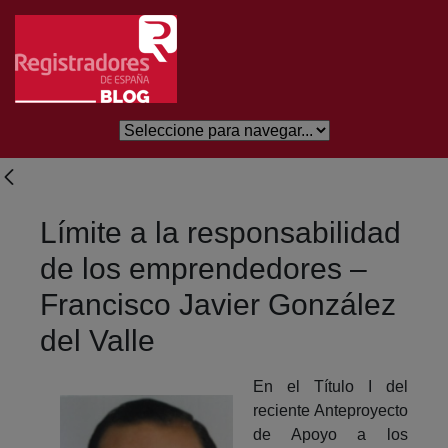
Salta al contingut principal
Límite a la responsabilidad
de los emprendedores –
Francisco Javier González
del Valle
En el Título I del
reciente Anteproyecto
de Apoyo a los