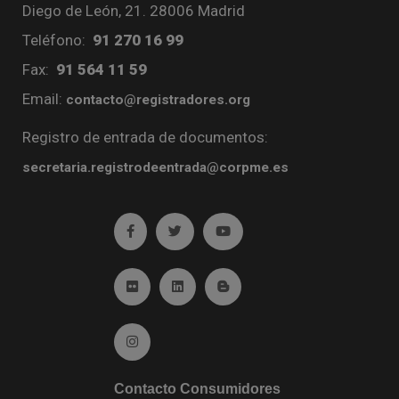
Diego de León, 21. 28006 Madrid
Teléfono:
91 270 16 99
Fax:
91 564 11 59
Email:
contacto@registradores.org
Registro de entrada de documentos:
secretaria.registrodeentrada@corpme.es
Ir a facebook (abre en ventana nueva)
Ir a twitter (abre en ventana nueva)
Ir a YouTube (abre en venta
Ir a Flickr (abre en ventana nueva)
Ir a Linkedin (abre en ventana nueva)
Ir al Blog (abre en ventana n
Ir a Instagram (abre en ventana nueva)
Contacto Consumidores