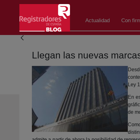
Salta al contingut principal
Actualidad
Con fir
Llegan las nuevas marcas
Desde
conte
Ley 1
En es
gráfi
de mo
Como 
disti
admite a partir de ahora la posibilidad de repre