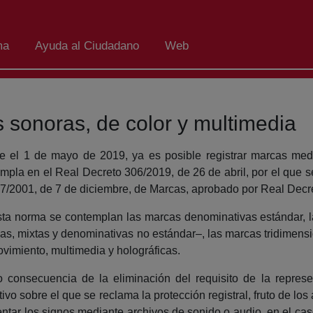
ma
Ayuda al Ciudadano
Web
 sonoras, de color y multimedia
 el 1 de mayo de 2019, ya es posible registrar marcas medi
mpla en el Real Decreto 306/2019, de 26 de abril, por el que s
7/2001, de 7 de diciembre, de Marcas, aprobado por Real Decre
ta norma se contemplan las marcas denominativas estándar, l
cas, mixtas y denominativas no estándar–, las marcas tridimensi
vimiento, multimedia y holográficas.
consecuencia de la eliminación del requisito de la represent
ntivo sobre el que se reclama la protección registral, fruto de l
sentar los signos mediante archivos de sonido o audio, en el c