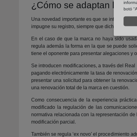
inform
¿Cómo se adaptan los pr
botó “A
Una novedad importante es que se introduce un n
impugne su registro, siempre que dicha prueba d
En el caso de que la marca no haya sido usada t
regula además la forma en la que se puede solic
tiene el oponente para presentar alegaciones y 
Se introducen modificaciones, a través del Real 
pagando electrónicamente la tasa de renovación 
presentar una solicitud para obtener la renovac
una renovación total de la marca en cuestión.
Como consecuencia de la experiencia práctica 
modificado la regulación de las comunicacione
normativa relacionada con la representación de 
modificación parcial.
También se regula ‘ex novo’ el procedimiento adm