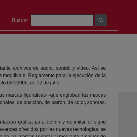
Barra de cerca
Buscar
ante archivos de audio, sonido y vídeo. Así se
e modifica el Reglamento para la ejecución de la
to 687/2002, de 12 de julio.
as marcas figurativas –que engloban las marcas
onales, de posición, de patrón, de color, sonoras,
ación gráfica para definir y delimitar el signo
os avances ofrecidos por las nuevas tecnologías, se
aso de las marcas sonoras, y mediante archivos de