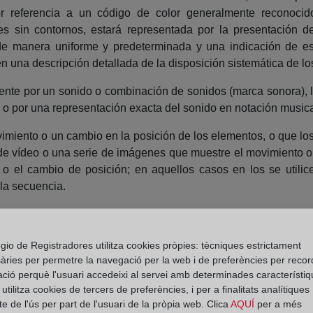
or referencia a un código de color generalmente reconocid
s sin contornos, estará representada por la presentación d
de manera uniforme y predeterminada y una indicación de es
 una descripción detallada de la disposición sistemática de lo
ente por un sonido o combinación de sonidos (marca sonora), l
 o por una representación exacta del sonido en notación musica
iento o un cambio en la posición de los elementos, o que los 
 de vídeo o una serie de imágenes que muestre el movimiento 
 o el cambio de posición; en aquellos casos en los se utilic
la secuencia.
ombinación de imagen y sonido, o que los incluya (marca mu
enga la combinación de la imagen y del sonido.
gio de Registradores utilitza cookies pròpies: tècniques estrictament
a por elementos con características holográficas (marca ho
àries per permetre la navegació per la web i de preferències per recor
ació perquè l'usuari accedeixi al servei amb determinades característiq
ducción gráfica o fotográfica que contengan las vistas neces
tilitza cookies de tercers de preferències, i per a finalitats analítiques
e de l'ús per part de l'usuari de la pròpia web. Clica
AQUÍ
per a més