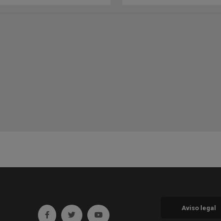
Aviso legal
Ir a facebook (abre en ventana nueva)
Ir a twitter (abre en ventana nueva)
Ir a YouTube (abre en ventana nueva