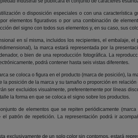
opiedad Industrial se publicará el conjunto de caracteres estánda
ilización o disposición especiales o con una característica grá
or elementos figurativos o por una combinación de elementos
cción del signo con todos sus elementos y, en su caso, sus colo
ional en sí misma, incluidos los recipientes, el embalaje, e
dimensional), la marca estará representada por la presentac
enador, o bien de una reproducción fotográfica. La reproducció
lectrónicamente, podrá contener hasta seis vistas diferentes.
rca se coloca o figura en el producto (marca de posición), la m
la posición de la marca y su tamaño o proporción en relación 
erán ser excluidos visualmente, preferentemente por líneas disc
lle la forma en que se coloca el signo sobre los productos.
conjunto de elementos que se repiten periódicamente (marca d
 el patrón de repetición. La representación podrá ir acomp
a exclusivamente de un solo color sin contornos, estará repr