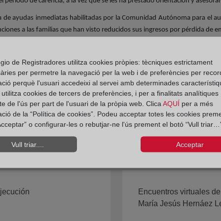
l período de carencia, a la vez que se les ha prestado orientación y asesora
ía de ayudas inmediatas habilitadas por la Comunidad Autónoma para el auxili
ciones a las familias que han visto reducidos sus ingresos por pérdida de e
 destacado que “es muy importante la detección precoz de las primeras dific
vicio de Mediación de la Vivienda de la Comunidad Autónoma”. En este tipo 
gio de Registradores utilitza cookies pròpies: tècniques estrictament
àries per permetre la navegació per la web i de preferències per recor
ació perquè l'usuari accedeixi al servei amb determinades característiq
tilitza cookies de tercers de preferències, i per a finalitats analítiques
e de l'ús per part de l'usuari de la pròpia web. Clica
AQUÍ
per a més
ació de la “Política de cookies”. Podeu acceptar totes les cookies preme
cceptar” o configurar-les o rebutjar-ne l'ús prement el botó “Vull triar…”
Vull triar....
Acceptar
ejecución
Encuentros virtuales de
María Jesús Hernáez L