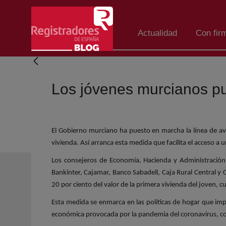
Salta al contingut principal
Actualidad
Con fir
Los jóvenes murcianos pu
El Gobierno murciano ha puesto en marcha la línea de av
vivienda. Así arranca esta medida que facilita el acceso a
Los consejeros de Economía, Hacienda y Administración 
Bankinter, Cajamar, Banco Sabadell, Caja Rural Central y Ca
20 por ciento del valor de la primera vivienda del joven,
Esta medida se enmarca en las políticas de hogar que impu
económica provocada por la pandemia del coronavirus, co