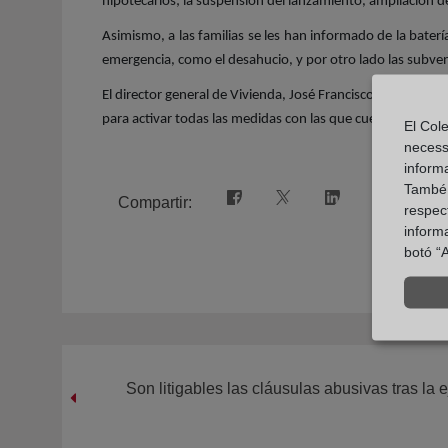
hipotecarios; la suspensión del lanzamiento, ampliación de
Asimismo, a las familias se les han informado de la bater
emergencia, como el desahucio, y por otro lado las subven
El director general de Vivienda, José Francisco Lajara, ha
para activar todas las medidas con las que cuenta el Ser
El Cole
necess
inform
També u
Compartir:
respect
inform
botó “A
Son litigables las cláusulas abusivas tras la 