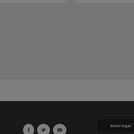
Aviso legal
Ir a facebook (abre en ventana nueva)
Ir a twitter (abre en ventana nueva)
Ir a YouTube (abre en ventana nueva