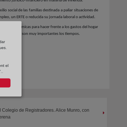
miento jurídico-financiero en materia de vivienda.
o social de las familias destinada a paliar situaciones de
mpleo, un ERTE o reducida su jornada laboral o actividad.
ultades económicas para hacer frente a los gastos del hogar
de situaciones son muy importantes los tiempos.
dar
ues.
nt el
..
l Colegio de Registradores. Alice Munro, con
erena