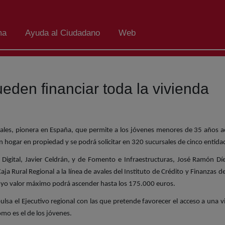
ma
Ayuda al Ciudadano
Web
eden financiar toda la vivienda
ales, pionera en España, que permite a los jóvenes menores de 35 años acc
 un hogar en propiedad y se podrá solicitar en 320 sucursales de cinco entida
Digital, Javier Celdrán, y de Fomento e Infraestructuras, José Ramón D
ja Rural Regional a la línea de avales del Instituto de Crédito y Finanzas d
 cuyo valor máximo podrá ascender hasta los 175.000 euros.
lsa el Ejecutivo regional con las que pretende favorecer el acceso a una vi
mo es el de los jóvenes.