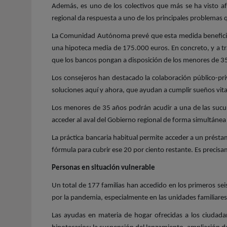
Además, es uno de los colectivos que más se ha visto afe
regional da respuesta a uno de los principales problemas 
La Comunidad Autónoma prevé que esta medida beneficie a
una hipoteca media de 175.000 euros. En concreto, y a tra
que los bancos pongan a disposición de los menores de 35
Los consejeros han destacado la colaboración público-pri
soluciones aquí y ahora, que ayudan a cumplir sueños vita
Los menores de 35 años podrán acudir a una de las sucurs
acceder al aval del Gobierno regional de forma simultánea a
La práctica bancaria habitual permite acceder a un présta
fórmula para cubrir ese 20 por ciento restante. Es precis
Personas en situación vulnerable
Un total de 177 familias han accedido en los primeros se
por la pandemia, especialmente en las unidades familiare
Las ayudas en materia de hogar ofrecidas a los ciudadan