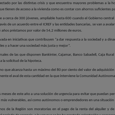
ctado por las distintas crisis y que encuentra mayores problemas a la ho
que tienen de acceso a la vivienda como es contar con ahorros suficientes p
 cerca de 300 jóvenes, ampliable hasta 600 cuando el Gobierno central lo
vés de un acuerdo entre el ICREF y las entidades bancarias, se van a avalar 
 años préstamos por valor de 54,2 millones de euros.
vada en iniciativas que contribuyen “a dar respuesta a la sociedad y a din
les y a hacer una sociedad más justa y mejor”.
ales de las que disponen Bankinter, Cajamar, Banco Sabadell, Caja Rural 
 la solicitud de la hipoteca.
mo que alcanza hasta un máximo del 80 por ciento del valor de adquisición d
amente el aval de esta cantidad en la que interviene la Comunidad Autónoma
is meses de este año a una solución de urgencia para evitar que puedan pe
s más vulnerables, así como autónomos o emprendedores en una situación de
os de la Región son moratorias en el pago de la renta del alquiler y de 