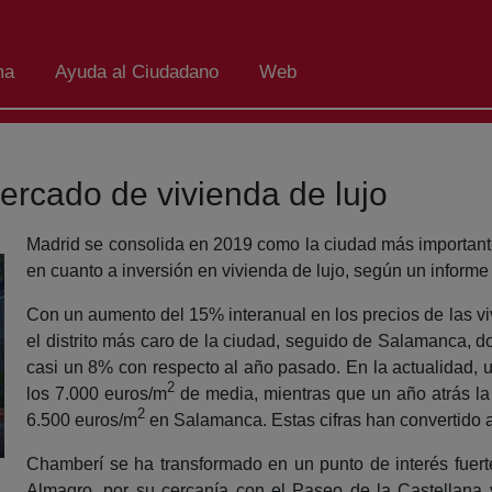
ma
Ayuda al Ciudadano
Web
ercado de vivienda de lujo
Madrid se consolida en 2019 como la ciudad más important
en cuanto a inversión en vivienda de lujo, según un informe
Con un aumento del 15% interanual en los precios de las v
el distrito más caro de la ciudad, seguido de Salamanca, 
casi un 8% con respecto al año pasado. En la actualidad, u
2
los 7.000 euros/m
de media, mientras que un año atrás la
2
6.500 euros/m
en Salamanca. Estas cifras han convertido a
Chamberí se ha transformado en un punto de interés fuert
Almagro, por su cercanía con el Paseo de la Castellana y 