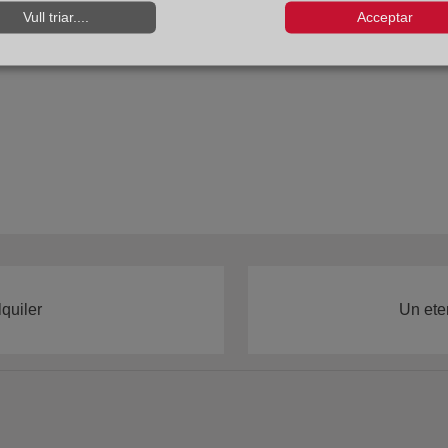
mpraventas registradas durante los últimos tres años, cuando 
Vull triar....
Acceptar
ciones.
quiler
Un ete