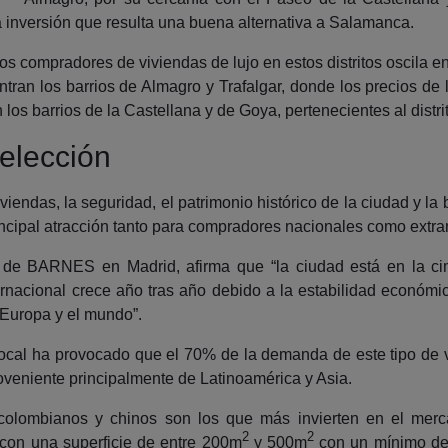
inversión que resulta una buena alternativa a Salamanca.
los compradores de viviendas de lujo en estos distritos oscila en
an los barrios de Almagro y Trafalgar, donde los precios de 
en los barrios de la Castellana y de Goya, pertenecientes al dist
 elección
iviendas, la seguridad, el patrimonio histórico de la ciudad y 
rincipal atracción tanto para compradores nacionales como extra
s de BARNES en Madrid, afirma que “la ciudad está en la c
rnacional crece año tras año debido a la estabilidad económic
 Europa y el mundo”.
ocal ha provocado que el 70% de la demanda de este tipo de 
oveniente principalmente de Latinoamérica y Asia.
olombianos y chinos son los que más invierten en el mercad
2
2
 con una superficie de entre 200m
y 500m
con un mínimo de c