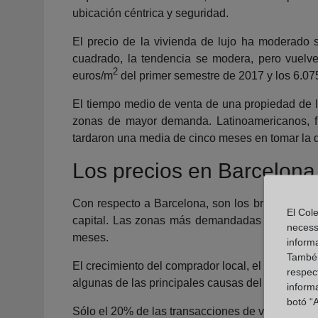
ubicación céntrica y seguridad.
El precio de la vivienda de lujo ha moderado
cuadrado, la tendencia se modera, pero vuelv
2
euros/m
del primer semestre de 2017 y los 6.07
El tiempo medio de venta de una propiedad de l
zonas de mayor demanda. Latinoamericanos, fr
tardaron una media de cinco meses en tomar la
Los precios en Barcelona
Con respecto a Barcelona, son los británicos, f
El Cole
capital. Las zonas más demandadas son Pedralb
necess
meses.
inform
També u
El crecimiento del comprador local, el auge de nu
respect
algunas de las principales causas del descenso 
inform
botó “A
Sólo el 20% de las transacciones de viviendas d