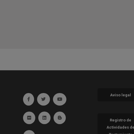
Aviso legal
Ir a facebook (abre en ventana nueva)
Ir a twitter (abre en ventana nueva)
Ir a YouTube (abre en ventana nueva
Ir a Flickr (abre en ventana nueva)
Ir a Linkedin (abre en ventana nueva)
Ir al Blog (abre en ventana nueva)
Registro de
Actividades d