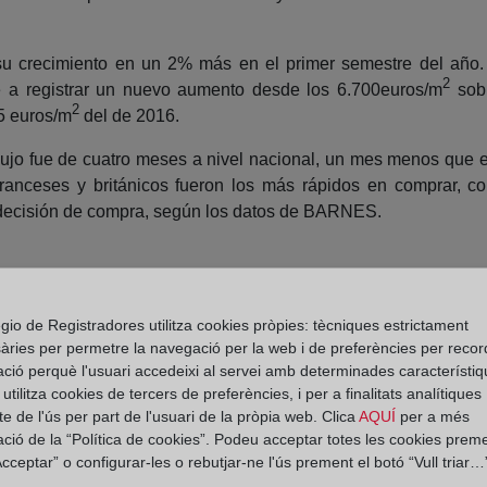
 su crecimiento en un 2% más en el primer semestre del año.
2
e a registrar un nuevo aumento desde los 6.700euros/m
sob
2
5 euros/m
del de 2016.
ujo fue de cuatro meses a nivel nacional, un mes menos que 
anceses y británicos fueron los más rápidos en comprar, c
 decisión de compra, según los datos de BARNES.
ranceses, alemanes, belgas, italianos, chinos y rusos los prin
gio de Registradores utilitza cookies pròpies: tècniques estrictament
es, el Turó Park, Sarrià-Sant Gervasi y Eixample. La toma de
àries per permetre la navegació per la web i de preferències per recor
ació perquè l'usuari accedeixi al servei amb determinades característiq
tilitza cookies de tercers de preferències, i per a finalitats analítiques
evos destinos como Portugal o Grecia, la situación política de 
e de l'ús per part de l'usuari de la pròpia web. Clica
AQUÍ
per a més
en la demanda inmobiliaria extranjera.
ació de la “Política de cookies”. Podeu acceptar totes les cookies preme
cceptar” o configurar-les o rebutjar-ne l'ús prement el botó “Vull triar…”
e lujo en la ciudad de Barcelona corresponden a compradores o