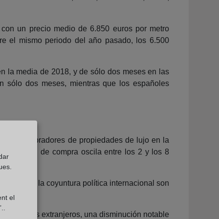
 con un precio medio de 6.850 euros por metro
re el mismo periodo del año pasado, los 6.500
en la media de 2018, y de sólo dos meses en las
on sólo dos meses, mientras que los españoles
cipales compradores de propiedades de lujo en la
 decisión de compra oscila entre los 2 y los 8
dar
ues.
Cataluña y la coyuntura política internacional son
nt el
..
 inversores extranjeros, una disminución notable