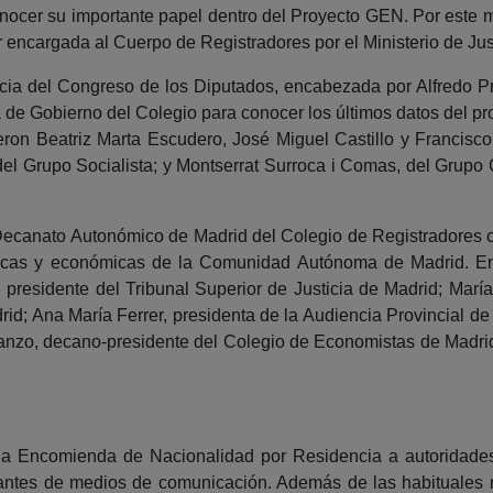
nocer su importante papel dentro del Proyecto GEN. Por este 
r encargada al Cuerpo de Registradores por el Ministerio de Just
icia del Congreso de los Diputados, encabezada por Alfredo 
a de Gobierno del Colegio para conocer los últimos datos del
eron Beatriz Marta Escudero, José Miguel Castillo y Francisc
 del Grupo Socialista; y Montserrat Surroca i Comas, del Grupo
 Decanato Autonómico de Madrid del Colegio de Registradores c
líticas y económicas de la Comunidad Autónoma de Madrid. En
, presidente del Tribunal Superior de Justicia de Madrid; Ma
drid; Ana María Ferrer, presidenta de la Audiencia Provincial d
anzo, decano-presidente del Colegio de Economistas de Madrid
 la Encomienda de Nacionalidad por Residencia a autoridade
tantes de medios de comunicación. Además de las habituales n