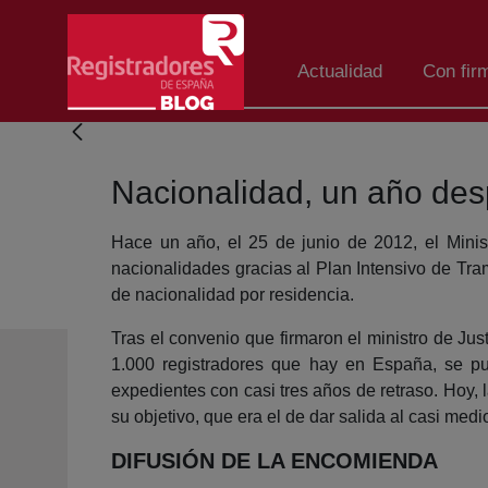
Salta al contingut principal
Actualidad
Con fir
Nacionalidad, un año de
Hace un año, el 25 de junio de 2012, el Minis
nacionalidades gracias al Plan Intensivo de Tra
de nacionalidad por residencia.
Tras el convenio que firmaron el ministro de Ju
1.000 registradores que hay en España, se pu
expedientes con casi tres años de retraso. Hoy, 
su objetivo, que era el de dar salida al casi me
DIFUSIÓN DE LA ENCOMIENDA