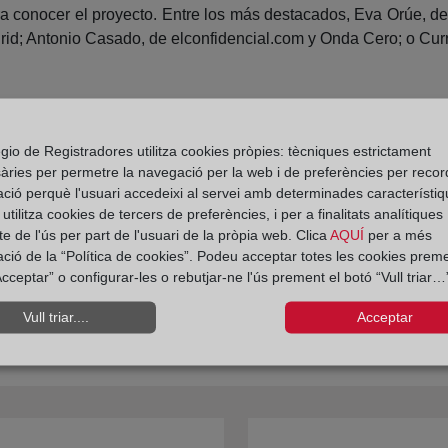
ara conocer el proyecto. Entre los más destacados, Eva Orúe
rid; Antonio Casado, de elconfidencial.com y Onda Cero; o Cur
edad de Madrid acogió un acto para explicar los principales d
ecano autonómico, Manuel Hernández-Gil Mancha, quisieron p
gio de Registradores utilitza cookies pròpies: tècniques estrictament
fras de esta encomienda de nacionalidad. Acompañados de Ant
àries per permetre la navegació per la web i de preferències per recor
a Autonómica de Madrid, registradores y empleados pudieron co
ació perquè l'usuari accedeixi al servei amb determinades característiq
tilitza cookies de tercers de preferències, i per a finalitats analítiques
e de l'ús per part de l'usuari de la pròpia web. Clica
AQUÍ
per a més
ació de la “Política de cookies”. Podeu acceptar totes les cookies preme
cceptar” o configurar-les o rebutjar-ne l'ús prement el botó “Vull triar…”
Vull triar....
Acceptar