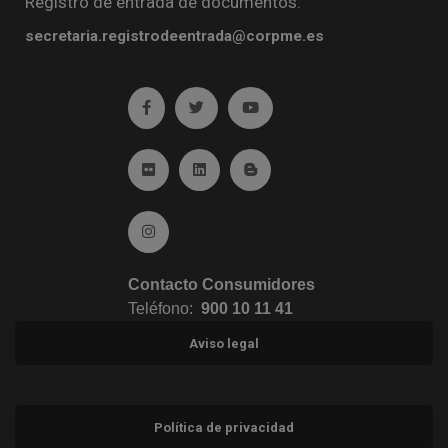
Registro de entrada de documentos:
secretaria.registrodeentrada@corpme.es
Ir a facebook (abre en ventana nueva)
Ir a twitter (abre en ventana nueva)
Ir a YouTube (abre en venta
Ir a Flickr (abre en ventana nueva)
Ir a Linkedin (abre en ventana nueva)
Ir al Blog (abre en ventana n
Ir a Instagram (abre en ventana nueva)
Contacto Consumidores
Teléfono:
900 10 11 41
Aviso legal
Política de privacidad