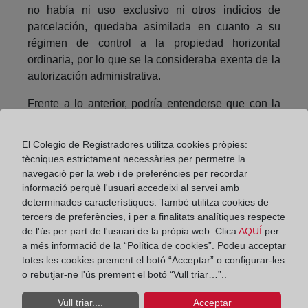
no había ni uso exclusivo ni otros indicios de
parcelación, quedaba asimilada en cuanto a su
régimen de control a la propiedad horizontal
ordinaria, por lo que se la consideraba exenta de la
autorización administrativa.
Frente a lo anterior, podría entenderse que con la
nueva doctrina vertida en la Resolución de 3 de
junio de 2019, al aplicar combinadamente las
El Colegio de Registradores utilitza cookies pròpies:
normas estatales sobre control administrativo de los
tècniques estrictament necessàries per permetre la
complejos inmobiliarios y de la propiedad
navegació per la web i de preferències per recordar
horizontal, finalmente habría quedado unificado el
informació perquè l'usuari accedeixi al servei amb
régimen jurídico de dicho control, que determina la
determinades característiques. També utilitza cookies de
tercers de preferències, i per a finalitats analítiques respecte
exigibilidad de la autorización administrativa para la
de l'ús per part de l'usuari de la pròpia web. Clica
AQUÍ
per
constitución y modificación tanto de los complejos
a més informació de la “Política de cookies”. Podeu acceptar
inmobiliarios como de la propiedad horizontal (en
totes les cookies prement el botó “Acceptar” o configurar-les
sus dos manifestaciones, ordinaria y tumbada), con
o rebutjar-ne l'ús prement el botó “Vull triar…”..
las excepciones aludidas, las cuales dispensan de
este requisito cuando el número y características de
Vull triar....
Acceptar