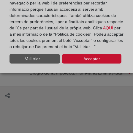
navegació per la web i de preferències per recordar
informació perquè l'usuari accedeixi al servei amb
determinades característiques. També utilitza cookies de
tercers de preferències, i per a finalitats analítiques respecte
de l'ús per part de l'usuari de la pròpia web. Clica
AQUÍ
per
a més informació de la “Política de cookies”. Podeu acceptar
Beatriz Corredor y Sergio Nasarre dialogan sobre
totes les cookies prement el botó “Acceptar” o configurar-les
la crisis de la vivienda. Por Diego Vigil
o rebutjar-ne l'ús prement el botó “Vull triar…”..
Vull triar....
Acceptar
Elogio de la hipoteca. Por María Emilia Adán