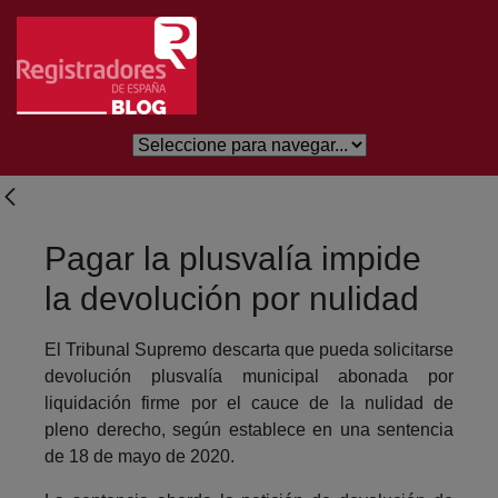
Salta al contingut principal
Pagar la plusvalía impide
la devolución por nulidad
El Tribunal Supremo descarta que pueda solicitarse
devolución plusvalía municipal abonada por
liquidación firme por el cauce de la nulidad de
pleno derecho, según establece en una sentencia
de 18 de mayo de 2020.