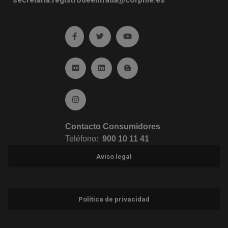
Ir a facebook (abre en ventana nueva)
Ir a twitter (abre en ventana nueva)
Ir a YouTube (abre en venta
Ir a Flickr (abre en ventana nueva)
Ir a Linkedin (abre en ventana nueva)
Ir al Blog (abre en ventana n
Ir a Instagram (abre en ventana nueva)
Contacto Consumidores
Teléfono:
900 10 11 41
Aviso legal
Política de privacidad