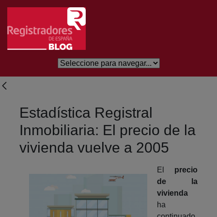
Salta al contingut principal
Estadística Registral
Inmobiliaria: El precio de la
vivienda vuelve a 2005
El
precio
de la
vivienda
ha
continuado