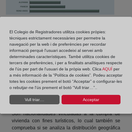
“La demanda extranjera no sólo constituyó un factor
relevante en la recuperación del mercado
El Colegio de Registradores utilitza cookies pròpies:
tècniques estrictament necessàries per permetre la
inmobiliario español en la crisis inmobiliaria y
navegació per la web i de preferències per recordar
financiera, sino que, en pleno proceso de
informació perquè l'usuari accedeixi al servei amb
recuperación, con aumento de compraventas y
determinades característiques. També utilitza cookies de
precios, esta demanda sigue creciendo
tercers de preferències, i per a finalitats analítiques respecte
activamente”, destaca el informe en el que el
de l'ús per part de l'usuari de la pròpia web. Clica
AQUÍ
per
desglose por nacionalidades mantiene el esquema
a més informació de la “Política de cookies”. Podeu acceptar
habitual.
Los británicos lideran la demanda con
totes les cookies prement el botó “Acceptar” o configurar-les
o rebutjar-ne l'ús prement el botó “Vull triar…”..
un 15% de las compras extranjeras, seguidos
de franceses, alemanes, belgas, suecos,
Vull triar....
Acceptar
italianos y rumanos.
Son nacionalidades vinculadas a la compra de
vivienda con fines turísticos, lo cual también se
comprueba si se analiza la distribución geográfica