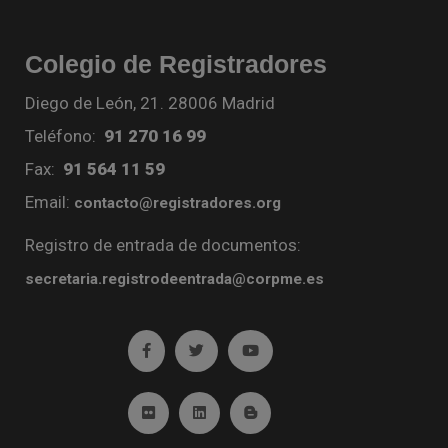
Colegio de Registradores
Diego de León, 21. 28006 Madrid
Teléfono:
91 270 16 99
Fax:
91 564 11 59
Email:
contacto@registradores.org
Registro de entrada de documentos:
secretaria.registrodeentrada@corpme.es
Ir a facebook (abre en ventana nueva)
Ir a twitter (abre en ventana nueva)
Ir a YouTube (abre en venta
Ir a Flickr (abre en ventana nueva)
Ir a Linkedin (abre en ventana nueva)
Ir al Blog (abre en ventana n