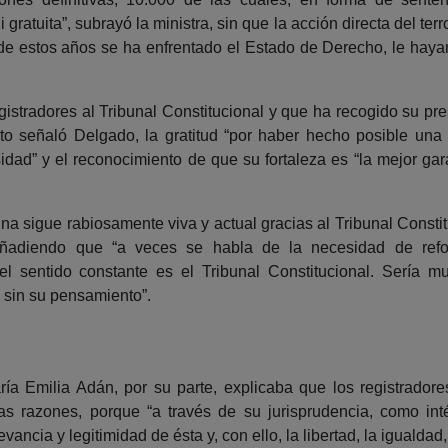
 gratuita”, subrayó la ministra, sin que la acción directa del ter
 de estos años se ha enfrentado el Estado de Derecho, le hay
istradores al Tribunal Constitucional y que ha recogido su pre
to señaló Delgado, la gratitud “por haber hecho posible un
dad” y el reconocimiento de que su fortaleza es “la mejor gar
gna sigue rabiosamente viva y actual gracias al Tribunal Constit
añadiendo que “a veces se habla de la necesidad de refo
 sentido constante es el Tribunal Constitucional. Sería muy
 sin su pensamiento”.
ría Emilia Adán, por su parte, explicaba que los registradores 
ras razones, porque “a través de su jurisprudencia, como int
evancia y legitimidad de ésta y, con ello, la libertad, la igualdad