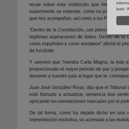
inform
recae sobre esta institución que me honro en
botó “A
experimento se extiende, como no puede ser de
que nos acompañan, así como a los Presidentes 
“Dentro de la Constitución, con pleno acatamien
legítimas aspiraciones de todos. Dentro de la 
como españoles y como europeos” afirmó el pres
de Azcárate.
Y aseveró que “nuestra Carta Magna, la más 
proporcionado el mayor periodo de paz y prospe
devolver a nuestro país al lugar que le corresp
Juan José González Rivas dijo que el Tribunal d
está llamado a actualizar, sentencia tras sente
aplicando las orientaciones marcadas por el pode
De tal forma, como ha dejado dicho en una de
interpretación evolutiva, se acomoda a las reali