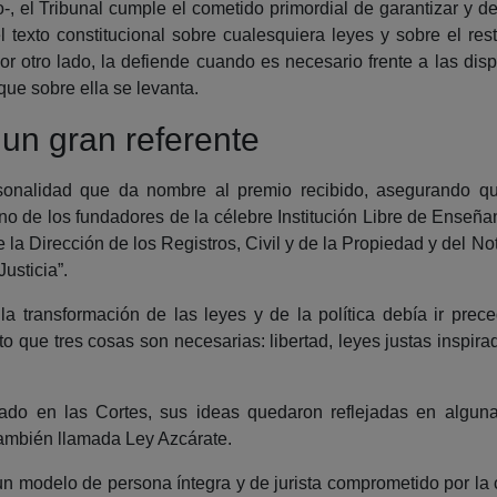
, el Tribunal cumple el cometido primordial de garantizar y de 
 texto constitucional sobre cualesquiera leyes y sobre el re
 por otro lado, la defiende cuando es necesario frente a las d
que sobre ella se levanta.
un gran referente
sonalidad que da nombre al premio recibido, asegurando q
n uno de los fundadores de la célebre Institución Libre de Ense
e la Dirección de los Registros, Civil y de la Propiedad y del 
usticia”.
transformación de las leyes y de la política debía ir prece
o que tres cosas son necesarias: libertad, leyes justas inspira
tado en las Cortes, sus ideas quedaron reflejadas en algunas
 también llamada Ley Azcárate.
un modelo de persona íntegra y de jurista comprometido por la