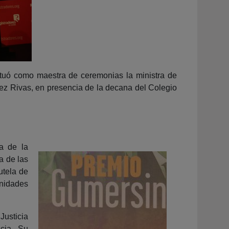
actuó como maestra de ceremonias la ministra de
lez Rivas, en presencia de la decana del Colegio
va de la
a de las
utela de
nidades
usticia
ncia. Su