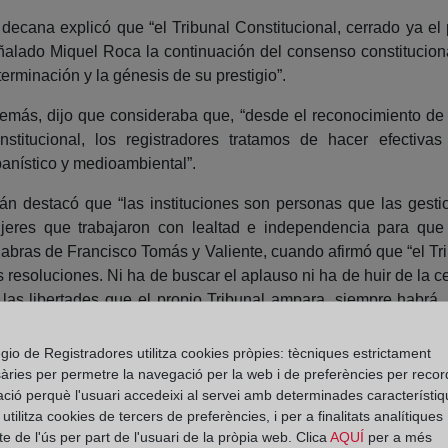
 decana explicó que “el Tribunal Constitucional, cerrado ya e
ñalado Miquel Roca la continuación del consenso constitucional,
erminación y la génesis de su prestigio”.
emás, dijo que consideraba que, “desde el reconocimiento de l
nstitucional, los registradores tratamos de hacer efectivas
banístico y medioambiental”.
án destacó que “las instituciones son personas que las gesti
jeres que trabajaron con lealtad e independencia para que 
labras de Francisco Tomás y Valiente, cuando afirmó que “el T
s resoluciones. Ni ha de buscar el aplauso ni ha de huir de la
 las libertades que el propio Tribunal ampara, siempre habrá,
gio de Registradores utilitza cookies pròpies: tècniques estrictament
s
àries per permetre la navegació per la web i de preferències per recor
ació perquè l'usuari accedeixi al servei amb determinades característiq
Constitucional, reconoció que “este premio, busca reconocer a
tilitza cookies de tercers de preferències, i per a finalitats analítiques
e de l'ús per part de l'usuari de la pròpia web. Clica
AQUÍ
per a més
el Estado social y democrático de derecho, y que, este año,