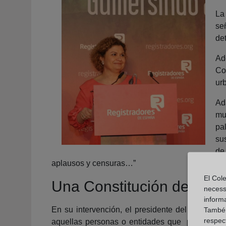
La
se
det
Ad
Co
ur
Ad
mu
pa
su
de
aplausos y censuras…”
El Cole
Una Constitución de todo
necess
inform
En su intervención, el presidente del Tribunal 
També u
respect
aquellas personas o entidades que promueven 