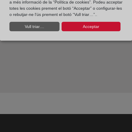
Sesión de abril: El regreso del soldado, de Rebecca
a més informació de la “Política de cookies”. Podeu acceptar
totes les cookies prement el botó “Acceptar” o configurar-les
West.
o rebutjar-ne l'ús prement el botó “Vull triar…”..
Vull triar....
Acceptar