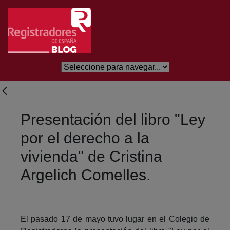
Salta al contingut principal
Presentación del libro "Ley
por el derecho a la
vivienda" de Cristina
Argelich Comelles.
El pasado 17 de mayo tuvo lugar en el Colegio de