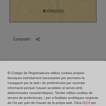
Compartir:
El Colegio de Registradores utilitza cookies pròpies:
CÓMO PEDIR UNA NOTA SIMPLE ON LINE
tècniques estrictament necessàries per permetre la
navegació per la web i de preferències per recordar
informació perquè l'usuari accedeixi al servei amb
determinades característiques. També utilitza cookies de
tercers de preferències, i per a finalitats analítiques respecte
El club de lectura del Colegio de Registradores.
de l'ús per part de l'usuari de la pròpia web. Clica
AQUÍ
per