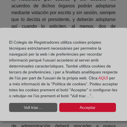
acuerdos de dichos órganos podrán adoptarse
mediante votación por escrito y sin sesión, siempre
que lo decida el presidente, y deberán adoptarse
así cuando lo soliciten, al menos, dos de
los miembros del órgano.
El Colegio de Registradores utilitza cookies pròpies:
c)
Celebración de Junta General
. Para el
tècniques estrictament necessàries per permetre la
supuesto de Junta General convocada antes de la
navegació per la web i de preferències per recordar
declaración del estado de alarma con día de
informació perquè l'usuari accedeixi al servei amb
celebración posterior a esa declaración, el órgano
determinades característiques. També utilitza cookies de
de administración podrá modificar el lugar y la
tercers de preferències, i per a finalitats analítiques respecte
de l'ús per part de l'usuari de la pròpia web. Clica
AQUÍ
per
hora previstos para celebración de la junta o
a més informació de la “Política de cookies”. Podeu acceptar
revocar el acuerdo de convocatoria mediante
totes les cookies prement el botó “Acceptar” o configurar-les
anuncio publicado con una antelación mínima de
o rebutjar-ne l'ús prement el botó “Vull triar…”..
cuarenta y ocho horas en la página web de la
sociedad y, si la sociedad no tuviera página
Vull triar....
Acceptar
web, en el Boletín oficial del Estado». En caso de
revocación del acuerdo de convocatoria, el órgano
de administración deberá proceder a nueva