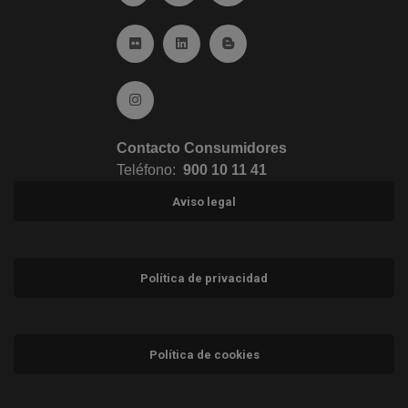
Ir a Flickr (abre en ventana nueva)
Ir a Linkedin (abre en ventana nueva)
Ir al Blog (abre en ventana n
Ir a Instagram (abre en ventana nueva)
Contacto Consumidores
Teléfono:
900 10 11 41
Aviso legal
Política de privacidad
Política de cookies