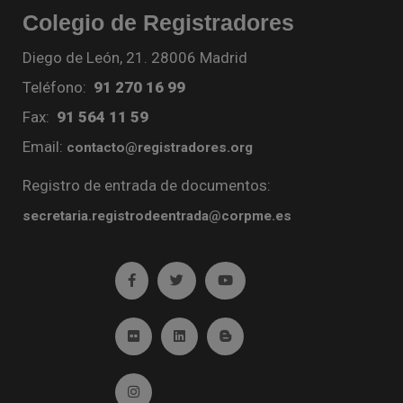
Colegio de Registradores
Diego de León, 21. 28006 Madrid
Teléfono:
91 270 16 99
Fax:
91 564 11 59
Email:
contacto@registradores.org
Registro de entrada de documentos:
secretaria.registrodeentrada@corpme.es
Ir a facebook (abre en ventana nueva)
Ir a twitter (abre en ventana nueva)
Ir a YouTube (abre en venta
Ir a Flickr (abre en ventana nueva)
Ir a Linkedin (abre en ventana nueva)
Ir al Blog (abre en ventana n
Ir a Instagram (abre en ventana nueva)