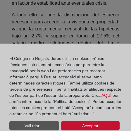
en factor de estabilidad ante eventuales crisis.
A todo ello se une la disminución del esfuerzo
necesario para acceder a la vivienda en propiedad,
ya que la cuota media mensual de las hipotecas
bajó un 2,7%, y supone en torno al 27,5% del
salario medio, situándose dentro del límite
recomendado de no dedicar al pago de la vivienda
más de un tercio de los ingresos familiares.
El Colegio de Registradores utilitza cookies pròpies:
tècniques estrictament necessàries per permetre la
El último punto de análisis sobre el funcionamiento
navegació per la web i de preferències per recordar
del mercado hipotecario lo constituye la evolución
informació perquè l'usuari accedeixi al servei amb
de los impagos. Detrás de cada caso hay una
determinades característiques. També utilitza cookies de
tercers de preferències, i per a finalitats analítiques respecte
historia familiar de esfuerzo y sufrimiento, y no
de l'ús per part de l'usuari de la pròpia web. Clica
AQUÍ
per
pueden menospreciarse las cifras, pero la buena
a més informació de la “Política de cookies”. Podeu acceptar
noticia es que en 2016 las certificaciones para
totes les cookies prement el botó “Acceptar” o configurar-les
iniciar ejecuciones hipotecarias bajaron cerca de
o rebutjar-ne l'ús prement el botó “Vull triar…”..
un 34%, un porcentaje similar al del descenso de
las daciones en pago.
Vull triar....
Acceptar