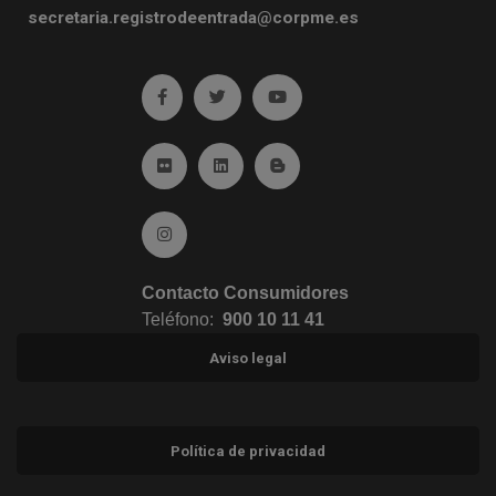
secretaria.registrodeentrada@corpme.es
Ir a facebook (abre en ventana nueva)
Ir a twitter (abre en ventana nueva)
Ir a YouTube (abre en venta
Ir a Flickr (abre en ventana nueva)
Ir a Linkedin (abre en ventana nueva)
Ir al Blog (abre en ventana n
Ir a Instagram (abre en ventana nueva)
Contacto Consumidores
Teléfono:
900 10 11 41
Aviso legal
Política de privacidad