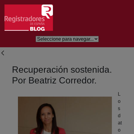
Salta al contingut principal
Recuperación sostenida.
Por Beatriz Corredor.
L
o
s
d
at
o