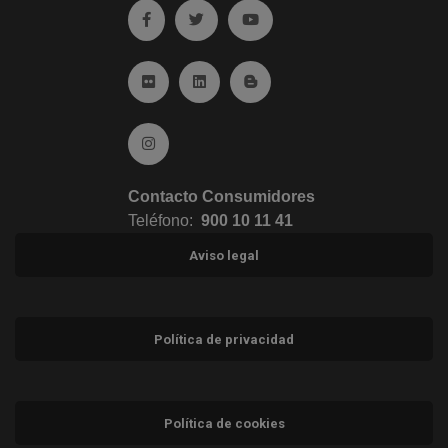
Ir a facebook (abre en ventana nueva)
Ir a twitter (abre en ventana nueva)
Ir a YouTube (abre en venta
Ir a Flickr (abre en ventana nueva)
Ir a Linkedin (abre en ventana nueva)
Ir al Blog (abre en ventana n
Ir a Instagram (abre en ventana nueva)
Contacto Consumidores
Teléfono:
900 10 11 41
Aviso legal
Política de privacidad
Política de cookies