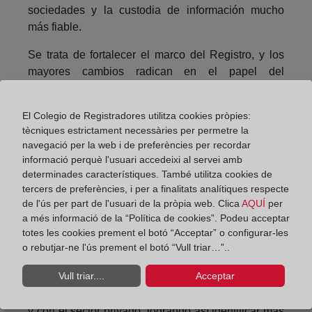
sociedades y la custodia de información mucho
más fiable.
Se trata de fortalecer el marco del Registro, y los
mayores cambios radican en el papel del
registrador, que va a extenderse, con la finalidad de
mantener la integridad del Registro mercantil y del
El Colegio de Registradores utilitza cookies pròpies:
entorno comercial y empresarial británico.
tècniques estrictament necessàries per permetre la
navegació per la web i de preferències per recordar
Para ello, se enviste al registrador de nuevos
informació perquè l'usuari accedeixi al servei amb
poderes, que incluyen el de consultar y comprobar
determinades característiques. També utilitza cookies de
la información aportada en relación con
tercers de preferències, i per a finalitats analítiques respecte
nombramientos, documentos o solicitudes
de l'ús per part de l'usuari de la pròpia web. Clica
AQUÍ
per
sospechosas; en ciertos casos, requerir más prueba
a més informació de la “Política de cookies”. Podeu acceptar
e incluso rechazar la solicitud, presentación o
totes les cookies prement el botó “Acceptar” o configurar-les
o rebutjar-ne l'ús prement el botó “Vull triar…”..
información aportada.
Vull triar....
Acceptar
También se quiere reforzar el intercambio de
información con autoridades y organismos públicos
y con el sector privado, logrando así identificar más