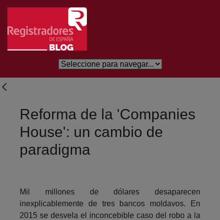
Salta al contingut principal
Reforma de la 'Companies
House': un cambio de
paradigma
Mil millones de dólares desaparecen
inexplicablemente de tres bancos moldavos. En
2015 se desvela el inconcebible caso del robo a la