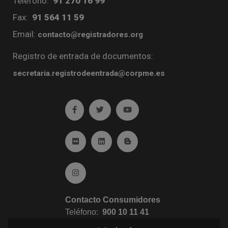
Teléfono:
91 270 16 99
Fax:
91 564 11 59
Email:
contacto@registradores.org
Registro de entrada de documentos:
secretaria.registrodeentrada@corpme.es
Ir a facebook (abre en ventana nueva)
Ir a twitter (abre en ventana nueva)
Ir a YouTube (abre en venta
Ir a Flickr (abre en ventana nueva)
Ir a Linkedin (abre en ventana nueva)
Ir al Blog (abre en ventana n
Ir a Instagram (abre en ventana nueva)
Contacto Consumidores
Teléfono:
900 10 11 41