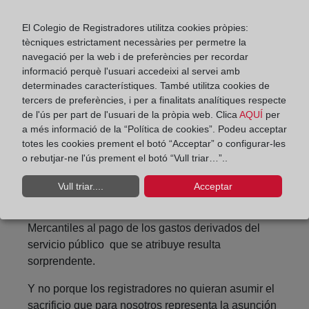
funcionales que han de regir el nuevo sistema.
El Colegio de Registradores utilitza cookies pròpies:
Se ha optado, sin embargo, por esta extraña
tècniques estrictament necessàries per permetre la
fórmula de una Corporación de Derecho Público,
navegació per la web i de preferències per recordar
que, además de innecesaria, según lo dicho,
informació perquè l'usuari accedeixi al servei amb
constituye una seria amenaza para la unidad del
determinades característiques. També utilitza cookies de
tercers de preferències, i per a finalitats analítiques respecte
Cuerpo de Registradores. Para los más de 75 años
de l'ús per part de l'usuari de la pròpia web. Clica
AQUÍ
per
de unidad de todos los registradores integrados en
a més informació de la “Política de cookies”. Podeu acceptar
un único Colegio Nacional obligatorio.
totes les cookies prement el botó “Acceptar” o configurar-les
o rebutjar-ne l'ús prement el botó “Vull triar…”..
Pero si la corporación de derecho público prevista,
y el sistema informático cuyo pago se impone a la
Vull triar....
Acceptar
misma, resultan extravagantes, la afectación de los
aranceles de los registradores titulares de Registros
Mercantiles al pago de los gastos derivados del
servicio público que se atribuye resulta
sorprendente.
Y no porque los registradores no quieran asumir el
sacrificio que para nosotros representa la asunción