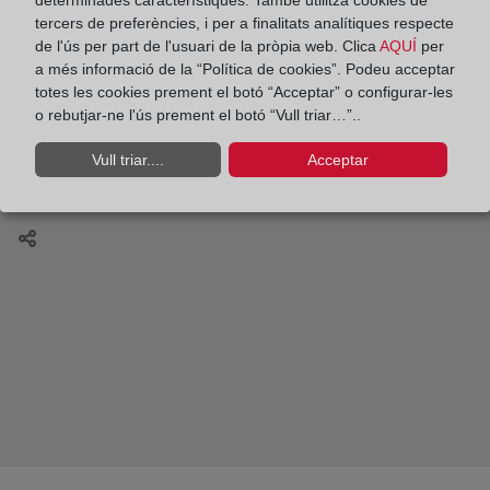
determinades característiques. També utilitza cookies de
El formato electrónico único europeo
tercers de preferències, i per a finalitats analítiques respecte
ESEF/FEUE. Por Luis Fernández del Pozo
de l'ús per part de l'usuari de la pròpia web. Clica
AQUÍ
per
a més informació de la “Política de cookies”. Podeu acceptar
totes les cookies prement el botó “Acceptar” o configurar-les
o rebutjar-ne l'ús prement el botó “Vull triar…”..
Los años de la crisis de la vivienda
Vull triar....
Acceptar