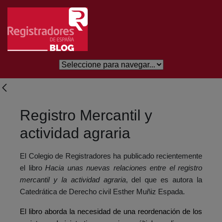
Salta al contingut principal
Registro Mercantil y
actividad agraria
El Colegio de Registradores ha publicado recientemente
el libro
Hacia unas nuevas relaciones entre el registro
mercantil y la actividad agraria
, del que es autora la
Catedrática de Derecho civil Esther Muñiz Espada.
El libro aborda la necesidad de una reordenación de los