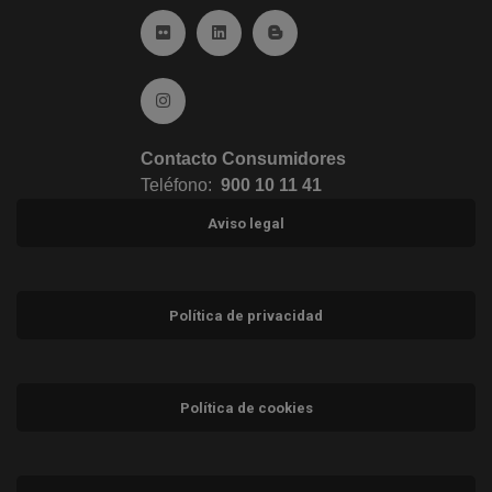
Ir a Flickr (abre en ventana nueva)
Ir a Linkedin (abre en ventana nueva)
Ir al Blog (abre en ventana n
Ir a Instagram (abre en ventana nueva)
Contacto Consumidores
Teléfono:
900 10 11 41
Aviso legal
Política de privacidad
Política de cookies