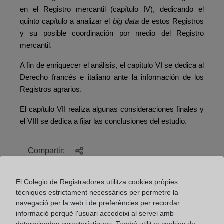
en el Registro mercantil (capítulo IV), dedicando el
quinto capítulo a analizar el
big data
de estos Registros
y su posible coordinación por medio del Registro
mercantil.
A fin de enriquecer el análisis, el capítulo VI se dedica al
Derecho francés e italiano ante la información de los
Registros agrarios.
El capítulo VII realiza algunas consideraciones finales y
el VIII se dedica a fijar las conclusiones del estudio.
Compartir:
El Colegio de Registradores utilitza cookies pròpies:
tècniques estrictament necessàries per permetre la
navegació per la web i de preferències per recordar
informació perquè l'usuari accedeixi al servei amb