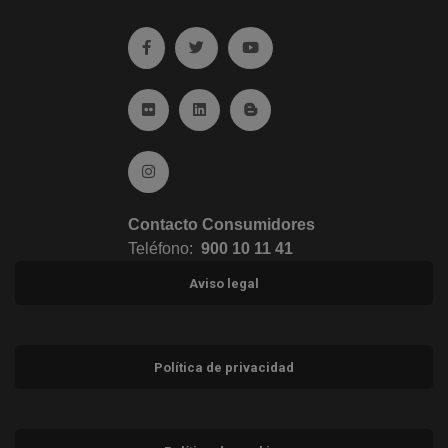
Ir a facebook (abre en ventana nueva)
Ir a twitter (abre en ventana nueva)
Ir a YouTube (abre en venta
Ir a Flickr (abre en ventana nueva)
Ir a Linkedin (abre en ventana nueva)
Ir al Blog (abre en ventana n
Ir a Instagram (abre en ventana nueva)
Contacto Consumidores
Teléfono:
900 10 11 41
Aviso legal
Política de privacidad