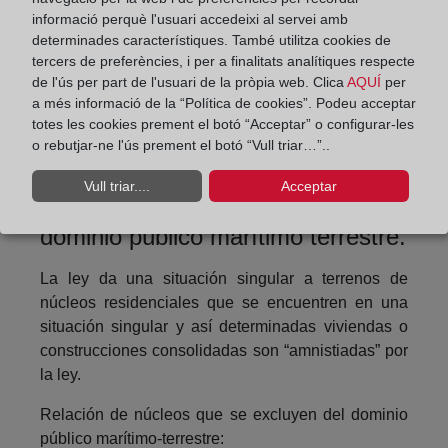
informació perquè l'usuari accedeixi al servei amb
hidráulico acuerdo con la disposición transitoria
determinades característiques. També utilitza cookies de
primera de la ley, debiendo solicitar previamente la
tercers de preferències, i per a finalitats analítiques respecte
concesión. Las obras o instalaciones existentes
de l'ús per part de l'usuari de la pròpia web. Clica
AQUÍ
per
contrarias a lo dispuesto en la nueva Ley de costas,
a més informació de la “Política de cookies”. Podeu acceptar
si ocupasen terrenos de dominio público marítimo-
totes les cookies prement el botó “Acceptar” o configurar-les
terrestre, serán demolidas al extinguirse la
o rebutjar-ne l'ús prement el botó “Vull triar…”..
concesión.
Vull triar....
Acceptar
4.- Núcleos que quedan fuera del
dominio público marítimo terrestre.
La ley da una situación singular a terrenos de
núcleos residenciales que se encuentren en una
situación singular y así determinadas viviendas o
construcciones consolidadas son “amnistiadas” por
la ley.
Relación de núcleos que se excluyen del dominio
público marítimo-terrestre: