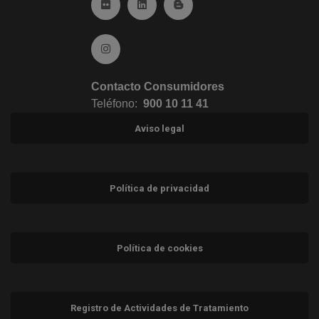
Ir a Flickr (abre en ventana nueva)
Ir a Linkedin (abre en ventana nueva)
Ir al Blog (abre en ventana n
Ir a Instagram (abre en ventana nueva)
Contacto Consumidores
Teléfono:
900 10 11 41
Aviso legal
Política de privacidad
Política de cookies
Registro de Actividades de Tratamiento