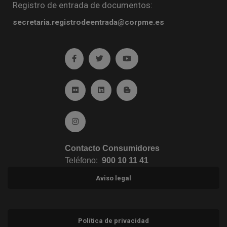
Registro de entrada de documentos:
secretaria.registrodeentrada@corpme.es
Ir a facebook (abre en ventana nueva)
Ir a twitter (abre en ventana nueva)
Ir a YouTube (abre en venta
Ir a Flickr (abre en ventana nueva)
Ir a Linkedin (abre en ventana nueva)
Ir al Blog (abre en ventana n
Ir a Instagram (abre en ventana nueva)
Contacto Consumidores
Teléfono:
900 10 11 41
Aviso legal
Política de privacidad