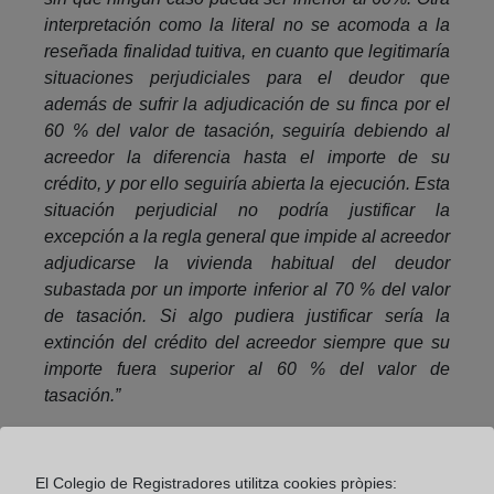
interpretación como la literal no se acomoda a la
reseñada finalidad tuitiva, en cuanto que legitimaría
situaciones perjudiciales para el deudor que
además de sufrir la adjudicación de su finca por el
60 % del valor de tasación, seguiría debiendo al
acreedor la diferencia hasta el importe de su
crédito, y por ello seguiría abierta la ejecución. Esta
situación perjudicial no podría justificar la
excepción a la regla general que impide al acreedor
adjudicarse la vivienda habitual del deudor
subastada por un importe inferior al 70 % del valor
de tasación. Si algo pudiera justificar sería la
extinción del crédito del acreedor siempre que su
importe fuera superior al 60 % del valor de
tasación.”
Ahora bien, estas sentencias por un lado
consideran válida la interpretación dada por los
El Colegio de Registradores utilitza cookies pròpies:
registradores al art. 671 LEC, y además la