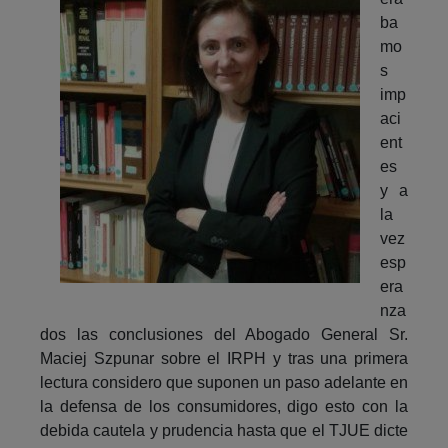
ba
mo
s
imp
aci
ent
es
y a
la
vez
esp
era
nza
dos las conclusiones del Abogado General Sr.
Maciej Szpunar sobre el IRPH y tras una primera
lectura considero que suponen un paso adelante en
la defensa de los consumidores, digo esto con la
debida cautela y prudencia hasta que el TJUE dicte