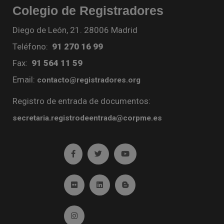
Colegio de Registradores
Diego de León, 21. 28006 Madrid
Teléfono:
91 270 16 99
Fax:
91 564 11 59
Email:
contacto@registradores.org
Registro de entrada de documentos:
secretaria.registrodeentrada@corpme.es
Ir a facebook (abre en ventana nueva)
Ir a twitter (abre en ventana nueva)
Ir a YouTube (abre en venta
Ir a Flickr (abre en ventana nueva)
Ir a Linkedin (abre en ventana nueva)
Ir al Blog (abre en ventana n
Ir a Instagram (abre en ventana nueva)