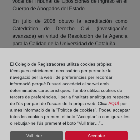
vocal del Tribunal de Oposiciones de ingreso en el
Cuerpo de Abogados del Estado.
En julio de 2006 obtuvo la acreditación como
Catedrático de Derecho Civil (investigación
avanzada) en virtud de Resolución de la Agencia
para la Calidad de la Universidad de Cataluña.
El nuevo magistrado del Supremo es autor de más
de cien artículos doctrinales y seis monografías, así
El Colegio de Registradores utilitza cookies pròpies:
tècniques estrictament necessàries per permetre la
como coautor en más de cuarenta obras colectivas,
navegació per la web i de preferències per recordar
en los que se han abordado, entre otras materias,
informació perquè l'usuari accedeixi al servei amb
temas como la circulación de capitales en la Unión
determinades característiques. També utilitza cookies de
Europea, la contratación financiera y bancaria, el
tercers de preferències, i per a finalitats analítiques respecte
comercio electrónico, la limitación de la
de l'ús per part de l'usuari de la pròpia web. Clica
AQUÍ
per
responsabilidad hipotecaria, o la ejecución y dación
a més informació de la “Política de cookies”. Podeu acceptar
en pago.
totes les cookies prement el botó “Acceptar” o configurar-les
o rebutjar-ne l'ús prement el botó “Vull triar…”..
Compartir:
Vull triar....
Acceptar