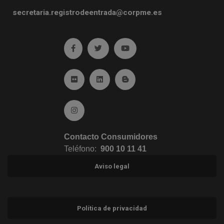
secretaria.registrodeentrada@corpme.es
Ir a facebook (abre en ventana nueva)
Ir a twitter (abre en ventana nueva)
Ir a YouTube (abre en venta
Ir a Flickr (abre en ventana nueva)
Ir a Linkedin (abre en ventana nueva)
Ir al Blog (abre en ventana n
Ir a Instagram (abre en ventana nueva)
Contacto Consumidores
Teléfono:
900 10 11 41
Aviso legal
Política de privacidad