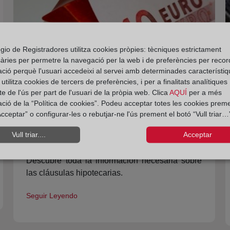
gio de Registradores utilitza cookies pròpies: tècniques estrictament
àries per permetre la navegació per la web i de preferències per recor
ació perquè l'usuari accedeixi al servei amb determinades característiq
Control registral de las cláusulas
tilitza cookies de tercers de preferències, i per a finalitats analítiques
hipotecarias
e de l'ús per part de l'usuari de la pròpia web. Clica
AQUÍ
per a més
ació de la “Política de cookies”. Podeu acceptar totes les cookies preme
La hipoteca es un derecho de los llamados
cceptar” o configurar-les o rebutjar-ne l'ús prement el botó “Vull triar…”
reales, que garantiza al acreedor el pago de
Vull triar....
Acceptar
una obligación pecuniaria y que recae
directamente sobre bienes inmuebles.
Descubre toda la información necesaria sobre
las cláusulas hipotecarias.
Seguir Leyendo