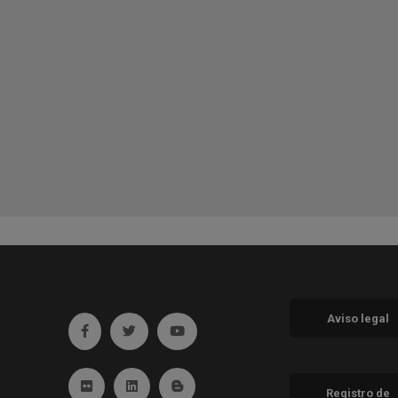
Aviso legal
Ir a facebook (abre en ventana nueva)
Ir a twitter (abre en ventana nueva)
Ir a YouTube (abre en ventana nueva
Ir a Flickr (abre en ventana nueva)
Ir a Linkedin (abre en ventana nueva)
Ir al Blog (abre en ventana nueva)
Registro de