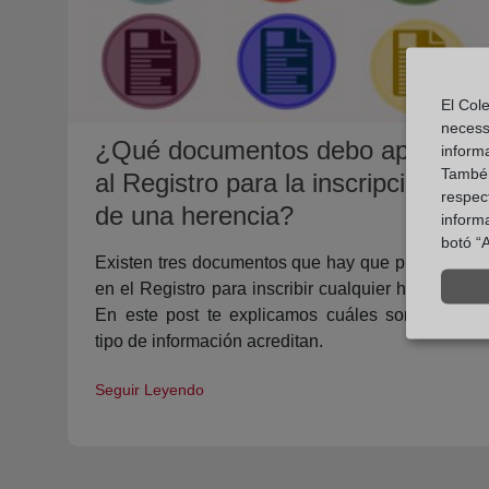
El Cole
necess
¿Qué documentos debo aportar
inform
També u
al Registro para la inscripción
respect
de una herencia?
inform
botó “A
Existen tres documentos que hay que presentar
en el Registro para inscribir cualquier herencia.
En este post te explicamos cuáles son y qué
tipo de información acreditan.
Seguir Leyendo