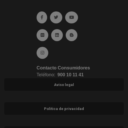
Ir a facebook (abre en ventana nueva)
Ir a twitter (abre en ventana nueva)
Ir a YouTube (abre en venta
Ir a Flickr (abre en ventana nueva)
Ir a Linkedin (abre en ventana nueva)
Ir al Blog (abre en ventana n
Ir a Instagram (abre en ventana nueva)
Contacto Consumidores
Teléfono:
900 10 11 41
Aviso legal
Política de privacidad