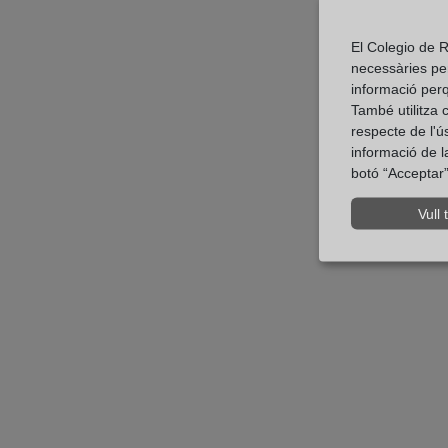
El Colegio de R
necessàries per
informació perq
També utilitza c
respecte de l'ú
informació de l
botó “Acceptar” 
Vull t