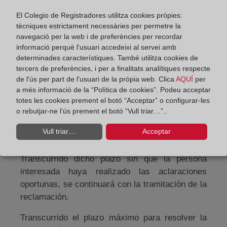
del Colegio de Registradores, a través del
El Colegio de Registradores utilitza cookies pròpies:
Registro de entrada de documentos:
tècniques estrictament necessàries per permetre la
secretaria.registrodeentrada@corpme.es
navegació per la web i de preferències per recordar
informació perquè l'usuari accedeixi al servei amb
Recibida la reclamación, la Unidad responsable
determinades característiques. També utilitza cookies de
de atenderla deberá responder a la persona
tercers de preferències, i per a finalitats analítiques respecte
interesada en el plazo máximo de dos meses.
de l'ús per part de l'usuari de la pròpia web. Clica
AQUÍ
per
a més informació de la “Política de cookies”. Podeu acceptar
El transcurso de dicho plazo se podrá suspender
totes les cookies prement el botó “Acceptar” o configurar-les
en el caso de que deba requerirse a la persona
o rebutjar-ne l'ús prement el botó “Vull triar…”..
interesada para que, en un plazo de diez días
Vull triar....
Acceptar
hábiles, formule las aclaraciones necesarias
para la correcta tramitación de la reclamación.
Transcurrido dicho plazo sin que la persona
interesada haya realizado las aclaraciones
oportunas, se continuará con la tramitación de la
reclamación.
Transcurrido el plazo máximo para resolver la