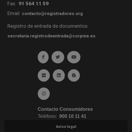
Fax:
91 564 11 59
Email:
contacto@registradores.org
Registro de entrada de documentos:
secretaria.registrodeentrada@corpme.es
Ir a facebook (abre en ventana nueva)
Ir a twitter (abre en ventana nueva)
Ir a YouTube (abre en venta
Ir a Flickr (abre en ventana nueva)
Ir a Linkedin (abre en ventana nueva)
Ir al Blog (abre en ventana n
Ir a Instagram (abre en ventana nueva)
Contacto Consumidores
Teléfono:
900 10 11 41
Aviso legal