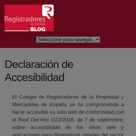
Salta al contingut principal
Declaración de
Accesibilidad
El Colegio de Registradores de la Propiedad y
Mercantiles de España se ha comprometido a
hacer accesible su sitio web de conformidad con
el Real Decreto 1112/2018, de 7 de septiembre,
sobre accesibilidad de los sitios web y
aplicaciones para dispositivos móviles del sector