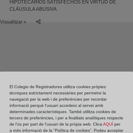
HIPOTECARIOS SATISFECHOS EN VIRTUD DE
CLÁUSULA ABUSIVA
Visualitzar »
El Colegio de Registradores utilitza cookies pròpies:
tècniques estrictament necessàries per permetre la
navegació per la web i de preferències per recordar
informació perquè l'usuari accedeixi al servei amb
determinades característiques. També utilitza cookies de
tercers de preferències, i per a finalitats analítiques respecte
de l'ús per part de l'usuari de la pròpia web. Clica
AQUÍ
per
Colegio de Registradores
a més informació de la “Política de cookies”. Podeu acceptar