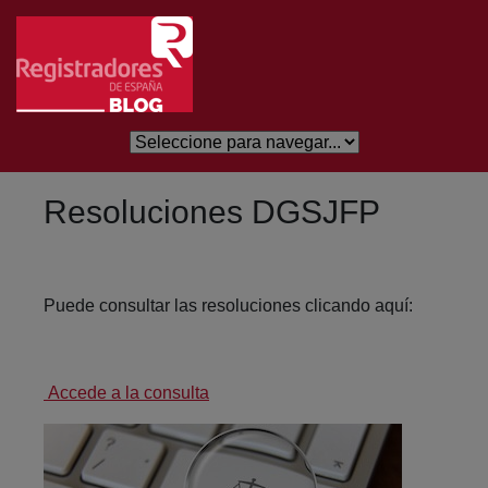
Salta al contingut principal
Resoluciones DGSJFP
Puede consultar las resoluciones clicando aquí:
Accede a la consulta