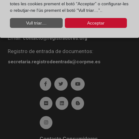
totes les cookies prement el botó “Acceptar” o configurar-les
Diego de León, 21. 28006 Madrid
o rebutjar-ne l'ús prement el botó “Vull triar…”..
Teléfono:
91 270 16 99
Vull triar....
Acceptar
Fax:
91 564 11 59
Email:
contacto@registradores.org
Registro de entrada de documentos:
secretaria.registrodeentrada@corpme.es
Ir a facebook (abre en ventana nueva)
Ir a twitter (abre en ventana nueva)
Ir a YouTube (abre en venta
Ir a Flickr (abre en ventana nueva)
Ir a Linkedin (abre en ventana nueva)
Ir al Blog (abre en ventana n
Ir a Instagram (abre en ventana nueva)
Contacto Consumidores