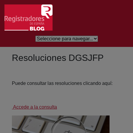
Salta al contingut principal
Resoluciones DGSJFP
Puede consultar las resoluciones clicando aquí:
Accede a la consulta