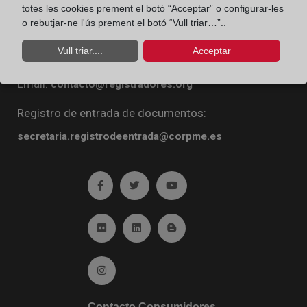
totes les cookies prement el botó “Acceptar” o configurar-les
Diego de León, 21. 28006 Madrid
o rebutjar-ne l'ús prement el botó “Vull triar…”..
Teléfono:
91 270 16 99
Vull triar....
Acceptar
Fax:
91 564 11 59
Email:
contacto@registradores.org
Registro de entrada de documentos:
secretaria.registrodeentrada@corpme.es
Ir a facebook (abre en ventana nueva)
Ir a twitter (abre en ventana nueva)
Ir a YouTube (abre en venta
Ir a Flickr (abre en ventana nueva)
Ir a Linkedin (abre en ventana nueva)
Ir al Blog (abre en ventana n
Ir a Instagram (abre en ventana nueva)
Contacto Consumidores