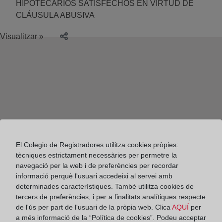
HIPOTECARIOS SATISFECHOS EN VIRTUD DE
CLÁUSULA ABUSIVA
Visualitzar »
El Colegio de Registradores utilitza cookies pròpies:
tècniques estrictament necessàries per permetre la
navegació per la web i de preferències per recordar
informació perquè l'usuari accedeixi al servei amb
determinades característiques. També utilitza cookies de
tercers de preferències, i per a finalitats analítiques respecte
de l'ús per part de l'usuari de la pròpia web. Clica
AQUÍ
per
Colegio de Registradores
a més informació de la “Política de cookies”. Podeu acceptar