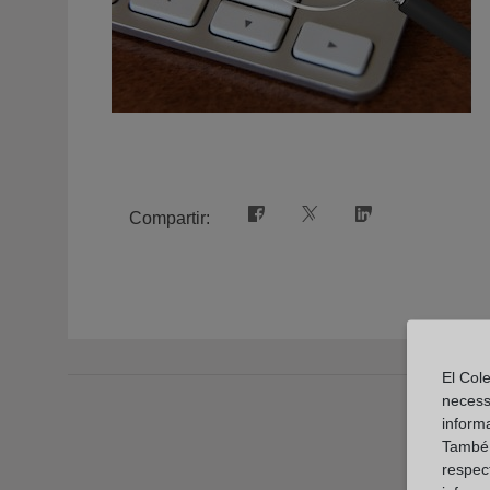
Compartir:
El Cole
necess
inform
També u
respect