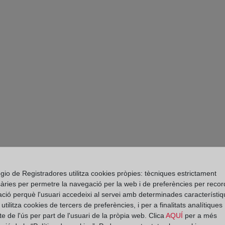
gio de Registradores utilitza cookies pròpies: tècniques estrictament
àries per permetre la navegació per la web i de preferències per recor
PARTE II. DIES A 
ació perquè l'usuari accedeixi al servei amb determinades característiq
tilitza cookies de tercers de preferències, i per a finalitats analítiques
RESTITUCIÓN DE L
e de l'ús per part de l'usuari de la pròpia web. Clica
AQUÍ
per a més
EN VIRTUD DE CLÁ