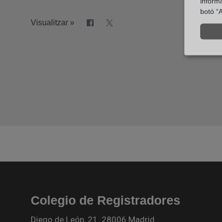
inform
botó “A
Visualitzar »
Colegio de Registradores
Diego de León, 21. 28006 Madrid