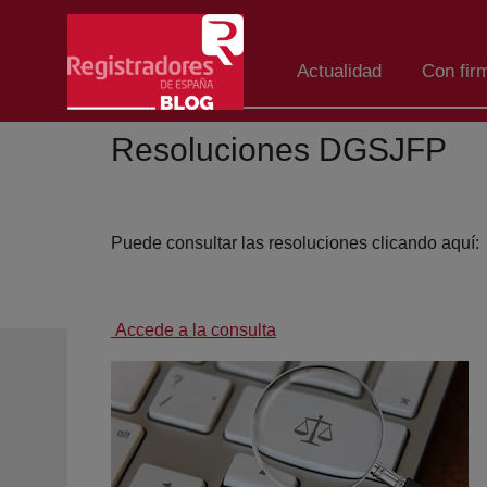
Salta al contingut principal
Actualidad
Con fir
Resoluciones DGSJFP
Puede consultar las resoluciones clicando aquí:
Accede a la consulta