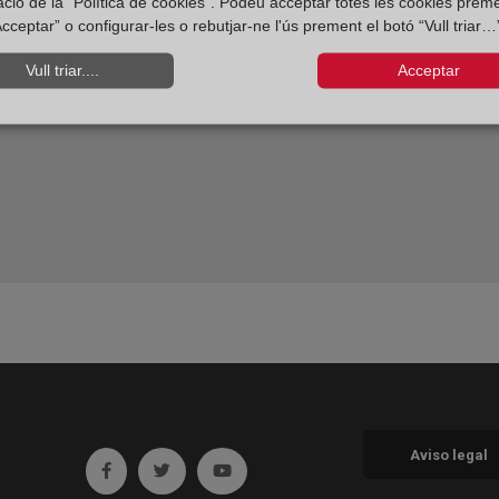
ació de la “Política de cookies”. Podeu acceptar totes les cookies preme
cceptar” o configurar-les o rebutjar-ne l'ús prement el botó “Vull triar…”
Vull triar....
Acceptar
Aviso legal
Ir a facebook (abre en ventana nueva)
Ir a twitter (abre en ventana nueva)
Ir a YouTube (abre en ventana nueva