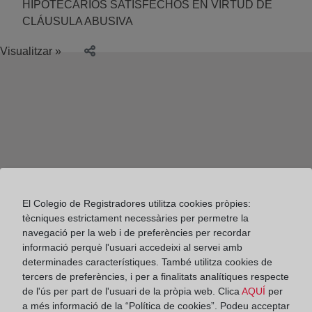
HIPOTECARIOS SATISFECHOS EN VIRTUD DE
CLÁUSULA ABUSIVA
Visualitzar »
El Colegio de Registradores utilitza cookies pròpies:
tècniques estrictament necessàries per permetre la
navegació per la web i de preferències per recordar
informació perquè l'usuari accedeixi al servei amb
determinades característiques. També utilitza cookies de
tercers de preferències, i per a finalitats analítiques respecte
de l'ús per part de l'usuari de la pròpia web. Clica
AQUÍ
per
Colegio de Registradores
a més informació de la “Política de cookies”. Podeu acceptar