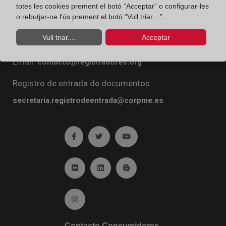
totes les cookies prement el botó “Acceptar” o configurar-les
Diego de León, 21. 28006 Madrid
o rebutjar-ne l'ús prement el botó “Vull triar…”..
Teléfono:
91 270 16 99
Vull triar....
Acceptar
Fax:
91 564 11 59
Email:
contacto@registradores.org
Registro de entrada de documentos:
secretaria.registrodeentrada@corpme.es
Ir a facebook (abre en ventana nueva)
Ir a twitter (abre en ventana nueva)
Ir a YouTube (abre en venta
Ir a Flickr (abre en ventana nueva)
Ir a Linkedin (abre en ventana nueva)
Ir al Blog (abre en ventana n
Ir a Instagram (abre en ventana nueva)
Contacto Consumidores