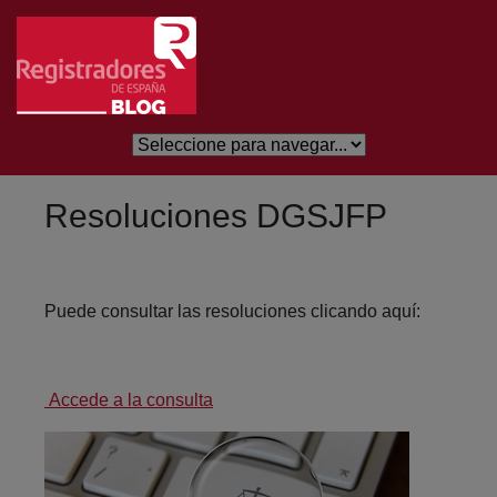
Salta al contingut principal
Resoluciones DGSJFP
Puede consultar las resoluciones clicando aquí:
Accede a la consulta