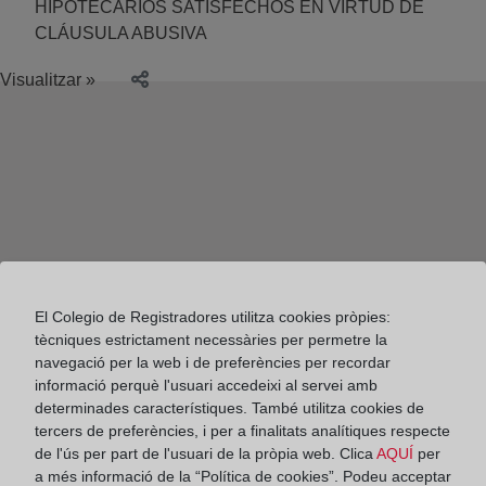
HIPOTECARIOS SATISFECHOS EN VIRTUD DE
CLÁUSULA ABUSIVA
Visualitzar »
El Colegio de Registradores utilitza cookies pròpies:
tècniques estrictament necessàries per permetre la
navegació per la web i de preferències per recordar
informació perquè l'usuari accedeixi al servei amb
determinades característiques. També utilitza cookies de
tercers de preferències, i per a finalitats analítiques respecte
de l'ús per part de l'usuari de la pròpia web. Clica
AQUÍ
per
Colegio de Registradores
a més informació de la “Política de cookies”. Podeu acceptar