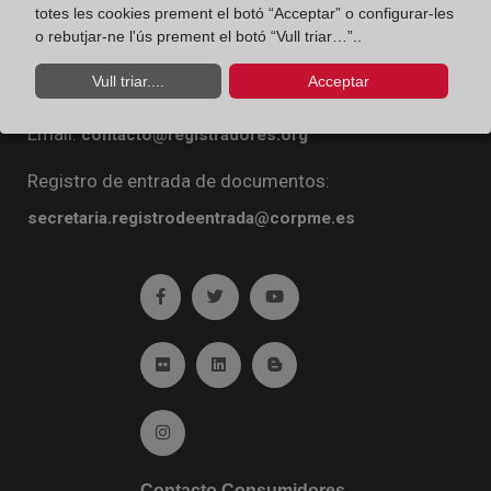
totes les cookies prement el botó “Acceptar” o configurar-les
Diego de León, 21. 28006 Madrid
o rebutjar-ne l'ús prement el botó “Vull triar…”..
Teléfono:
91 270 16 99
Vull triar....
Acceptar
Fax:
91 564 11 59
Email:
contacto@registradores.org
Registro de entrada de documentos:
secretaria.registrodeentrada@corpme.es
Ir a facebook (abre en ventana nueva)
Ir a twitter (abre en ventana nueva)
Ir a YouTube (abre en venta
Ir a Flickr (abre en ventana nueva)
Ir a Linkedin (abre en ventana nueva)
Ir al Blog (abre en ventana n
Ir a Instagram (abre en ventana nueva)
Contacto Consumidores