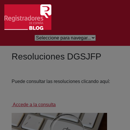
Salta al contingut principal
Resoluciones DGSJFP
Puede consultar las resoluciones clicando aquí:
Accede a la consulta