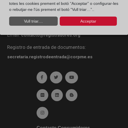
totes les cookies prement el botó “Acceptar” o configurar-les
Diego de León, 21. 28006 Madrid
o rebutjar-ne l'ús prement el botó “Vull triar…”..
Teléfono:
91 270 16 99
Vull triar....
Acceptar
Fax:
91 564 11 59
Email:
contacto@registradores.org
Registro de entrada de documentos:
secretaria.registrodeentrada@corpme.es
Ir a facebook (abre en ventana nueva)
Ir a twitter (abre en ventana nueva)
Ir a YouTube (abre en venta
Ir a Flickr (abre en ventana nueva)
Ir a Linkedin (abre en ventana nueva)
Ir al Blog (abre en ventana n
Ir a Instagram (abre en ventana nueva)
Contacto Consumidores