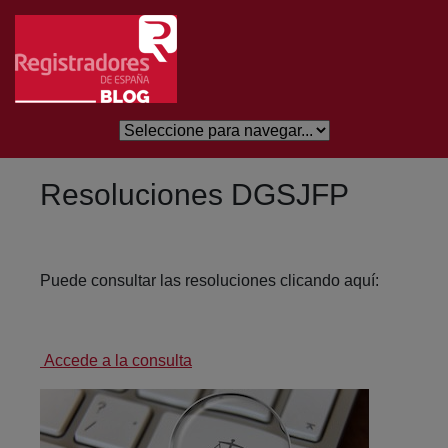
Salta al contingut principal
Resoluciones DGSJFP
Puede consultar las resoluciones clicando aquí:
Accede a la consulta