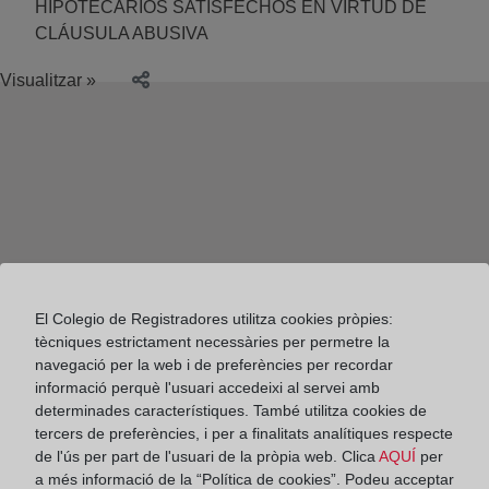
HIPOTECARIOS SATISFECHOS EN VIRTUD DE
CLÁUSULA ABUSIVA
Visualitzar »
El Colegio de Registradores utilitza cookies pròpies:
tècniques estrictament necessàries per permetre la
navegació per la web i de preferències per recordar
informació perquè l'usuari accedeixi al servei amb
determinades característiques. També utilitza cookies de
tercers de preferències, i per a finalitats analítiques respecte
de l'ús per part de l'usuari de la pròpia web. Clica
AQUÍ
per
Colegio de Registradores
a més informació de la “Política de cookies”. Podeu acceptar