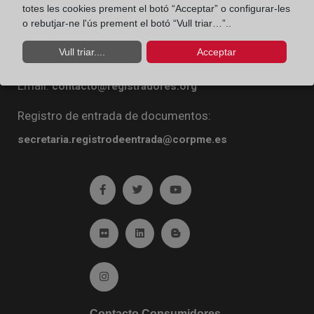
totes les cookies prement el botó “Acceptar” o configurar-les
Diego de León, 21. 28006 Madrid
o rebutjar-ne l'ús prement el botó “Vull triar…”..
Teléfono:
91 270 16 99
Vull triar....
Acceptar
Fax:
91 564 11 59
Email:
contacto@registradores.org
Registro de entrada de documentos:
secretaria.registrodeentrada@corpme.es
Ir a facebook (abre en ventana nueva)
Ir a twitter (abre en ventana nueva)
Ir a YouTube (abre en venta
Ir a Flickr (abre en ventana nueva)
Ir a Linkedin (abre en ventana nueva)
Ir al Blog (abre en ventana n
Ir a Instagram (abre en ventana nueva)
Contacto Consumidores