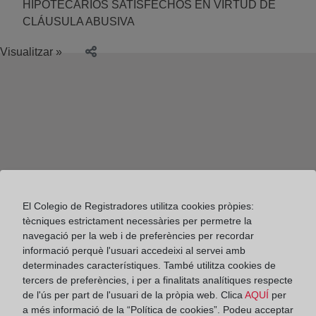
HIPOTECARIOS SATISFECHOS EN VIRTUD DE
CLÁUSULA ABUSIVA
Visualitzar »
El Colegio de Registradores utilitza cookies pròpies:
tècniques estrictament necessàries per permetre la
navegació per la web i de preferències per recordar
informació perquè l'usuari accedeixi al servei amb
determinades característiques. També utilitza cookies de
tercers de preferències, i per a finalitats analítiques respecte
de l'ús per part de l'usuari de la pròpia web. Clica
AQUÍ
per
Colegio de Registradores
a més informació de la “Política de cookies”. Podeu acceptar