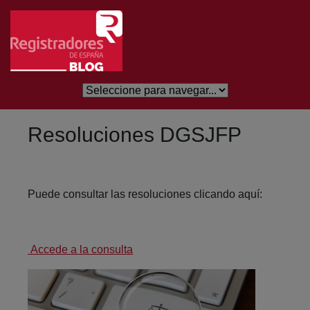
Salta al contingut principal
Resoluciones DGSJFP
Puede consultar las resoluciones clicando aquí:
Accede a la consulta