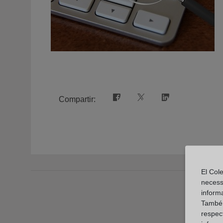
Compartir:
El Cole
necess
inform
També u
respect