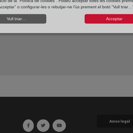
ació de la “Política de cookies”. Podeu acceptar totes les cookies preme
cceptar” o configurar-les o rebutjar-ne l'ús prement el botó “Vull triar…”
Vull triar....
Acceptar
Aviso legal
Ir a facebook (abre en ventana nueva)
Ir a twitter (abre en ventana nueva)
Ir a YouTube (abre en ventana nueva