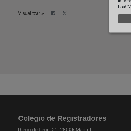
inform
botó “A
Visualitzar »
Colegio de Registradores
Diego de León, 21. 28006 Madrid