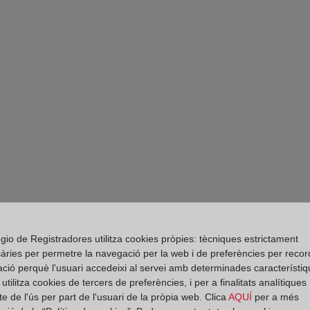
gio de Registradores utilitza cookies pròpies: tècniques estrictament
àries per permetre la navegació per la web i de preferències per recor
PARTE II. DIES A 
ació perquè l'usuari accedeixi al servei amb determinades característiq
tilitza cookies de tercers de preferències, i per a finalitats analítiques
RESTITUCIÓN DE L
e de l'ús per part de l'usuari de la pròpia web. Clica
AQUÍ
per a més
EN VIRTUD DE CLÁ