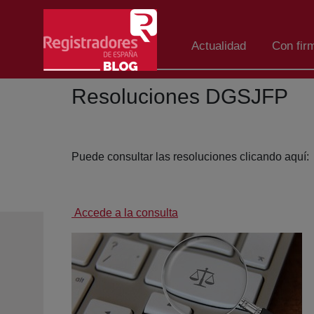
Salta al contingut principal
Actualidad
Con fir
Resoluciones DGSJFP
Puede consultar las resoluciones clicando aquí:
Accede a la consulta