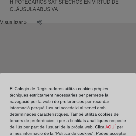
HIPOTECARIOS SATISFECHOS EN VIRTUD DE
CLÁUSULA ABUSIVA
Visualitzar »
El Colegio de Registradores utilitza cookies pròpies:
tècniques estrictament necessàries per permetre la
navegació per la web i de preferències per recordar
informació perquè l'usuari accedeixi al servei amb
determinades característiques. També utilitza cookies de
tercers de preferències, i per a finalitats analítiques respecte
de l'ús per part de l'usuari de la pròpia web. Clica
AQUÍ
per
Colegio de Registradores
a més informació de la “Política de cookies”. Podeu acceptar