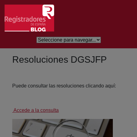
Salta al contingut principal
Resoluciones DGSJFP
Puede consultar las resoluciones clicando aquí:
Accede a la consulta