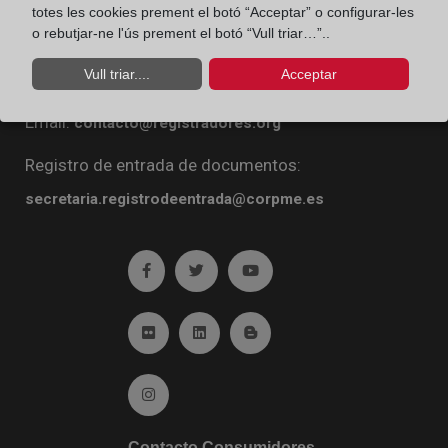
totes les cookies prement el botó “Acceptar” o configurar-les
Diego de León, 21. 28006 Madrid
o rebutjar-ne l'ús prement el botó “Vull triar…”..
Teléfono:
91 270 16 99
Vull triar....
Acceptar
Fax:
91 564 11 59
Email:
contacto@registradores.org
Registro de entrada de documentos:
secretaria.registrodeentrada@corpme.es
Ir a facebook (abre en ventana nueva)
Ir a twitter (abre en ventana nueva)
Ir a YouTube (abre en venta
Ir a Flickr (abre en ventana nueva)
Ir a Linkedin (abre en ventana nueva)
Ir al Blog (abre en ventana n
Ir a Instagram (abre en ventana nueva)
Contacto Consumidores