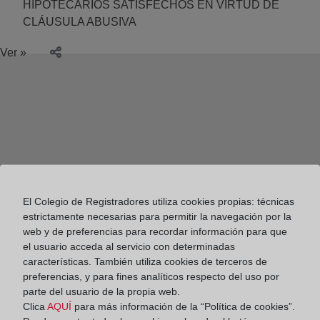
HIPOTECARIOS SATISFECHOS EN VIRTUD DE
CLÁUSULA ABUSIVA
Ver »
El Colegio de Registradores utiliza cookies propias: técnicas
estrictamente necesarias para permitir la navegación por la
web y de preferencias para recordar información para que
el usuario acceda al servicio con determinadas
características. También utiliza cookies de terceros de
preferencias, y para fines analíticos respecto del uso por
parte del usuario de la propia web.
Colegio de Registradores
Clica
AQUÍ
para más información de la “Política de cookies”.