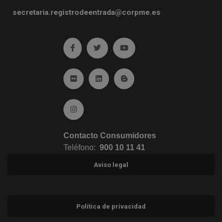
secretaria.registrodeentrada@corpme.es
Ir a facebook (abre en ventana nueva)
Ir a twitter (abre en ventana nueva)
Ir a YouTube (abre en venta
Ir a Flickr (abre en ventana nueva)
Ir a Linkedin (abre en ventana nueva)
Ir al Blog (abre en ventana n
Ir a Instagram (abre en ventana nueva)
Contacto Consumidores
Teléfono:
900 10 11 41
Aviso legal
Política de privacidad