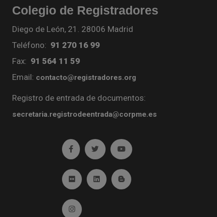
Colegio de Registradores
Diego de León, 21. 28006 Madrid
Teléfono:
91 270 16 99
Fax:
91 564 11 59
Email:
contacto@registradores.org
Registro de entrada de documentos:
secretaria.registrodeentrada@corpme.es
Ir a facebook (abre en ventana nueva)
Ir a twitter (abre en ventana nueva)
Ir a YouTube (abre en venta
Ir a Flickr (abre en ventana nueva)
Ir a Linkedin (abre en ventana nueva)
Ir al Blog (abre en ventana n
Ir a Instagram (abre en ventana nueva)