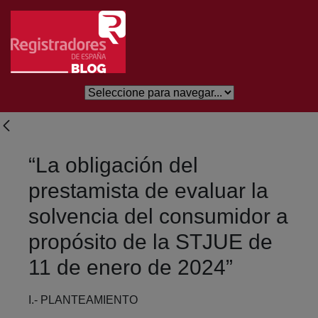
Skip to Main Content
“La obligación del
prestamista de evaluar la
solvencia del consumidor a
propósito de la STJUE de
11 de enero de 2024”
I.- PLANTEAMIENTO