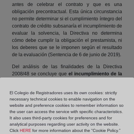
antes de celebrar el contrato y que es una
obligación precontractual. Esta única circunstancia
no permite determinar si el cumplimiento íntegro del
contrato de crédito subsanaría el incumplimiento de
evaluar la solvencia, la Directiva no determina
cómo debe cumplir la obligación el prestamista, ni
los deberes que se le imponen según el resultado
de la evaluación (Sentencia de 6 de junio de 2019).
Del análisis de las finalidades de la Directiva
2008/48 se concluye que
el incumplimiento de la
obligación del prestamista de comprobar la
solvencia no se subsana sólo por cumplir
El Colegio de Registradores uses its own cookies: strictly
íntegramente el contrato de crédito y que es
necessary technical cookies to enable navigation on the
irrelevante que el consumidor no haga objeción
website and preference cookies to remember information so
alguna en el período de reembolso.
the user can access the service with specific characteristics.
It also uses third-party cookies for preferences and for
La obligación de evaluar la solvencia para proteger
analytical purposes regarding user activity on the website.
al consumidor de los riesgos del
Click
HERE
for more information about the “Cookie Policy.”