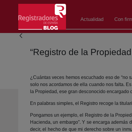
Skip to Main Content
Actualidad
Con fir
“Registro de la Propieda
¿Cuántas veces hemos escuchado eso de “no sa
solo nos acordamos de ella cuando nos falta. Es
la Propiedad, ese gran desconocido encargado de 
En palabras simples, el Registro recoge la titula
Pongamos un ejemplo, el Registro de la Propiedad
Hacienda, un embargo”. Y se encarga además de p
decir, el hecho de que mi derecho sobre un inmu