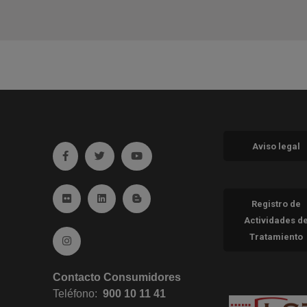
Aviso legal
Ir a facebook (abre en ventana nueva)
Ir a twitter (abre en ventana nueva)
Ir a YouTube (abre en ventana nueva
Ir a Flickr (abre en ventana nueva)
Ir a Linkedin (abre en ventana nueva)
Ir al Blog (abre en ventana nueva)
Registro de
Actividades d
Tratamiento
Ir a Instagram (abre en ventana nueva)
Contacto Consumidores
Teléfono:
900 10 11 41