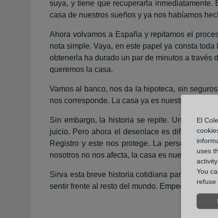
suya, y tiene que recuperarla inmediatamente.
casa de nuestros sueños y ya nos habíamos hecho
Ahora volvamos a España y repitamos el proces
nota simple. Vaya, en este papel ya consta toda 
obtenerla ha durado un par de minutos a través 
queremos la casa.
Vamos al banco, nos da la hipoteca, sin seguros 
nos corresponde. La casa ya es nuestra para si
Sin embargo, la historia se repite. Unos cuan
El Cole
cookie
juicio. Pero ahora el desenlace es diferente. El
informa
Registro y este nos protege. La persona que h
uses t
nosotros no nos afecta, la casa es nuestra y no
activit
You can
Sirva esta breve historia cotidiana para tomar c
refuse 
sentir frente al resto del mundo. Empecemos a va