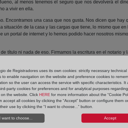
 Bueno, al menos tenemos el seguro que nos devolverá el dine
 a vivir en ella.
o. Encontramos una casa que nos gusta. Nos dicen que hay que
la situación de la casa y las cargas que tiene, lo mismo que en
de un portal de internet y lo hemos podido hacer nosotros mis
de título ni nada de eso. Firmamos la escritura en el notario y 
empre.
tos años después, aparece un señor que dice ser el verdadero
gio de Registradores uses its own cookies: strictly necessary technical
s to enable navigation on the website and preference cookies to reme
 juez reconoce que el señor tiene razón, pero aún así la casa 
tion so the user can access the service with specific characteristics. It 
a resultado perjudicada tendrá que demandar a quien nos ve
hird-party cookies for preferences and for analytical purposes regardin
 tenemos que movernos.
y on the website. Click
HERE
for more information about the “Cookie Pol
 accept all cookies by clicking the “Accept” button or configure them o
onciencia de la importancia de nuestro sistema registral, la tra
their use by clicking the “I want to choose...” button.
lorar lo que ya tenemos para no perderlo.
I want to choose...
Accept