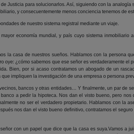
de Justicia para solucionarlos. Así, siguiendo con la analogía 
obiliario, y consecuentemente menos conciencia tenemos de este
ondades de nuestro sistema registral mediante un viaje.
mayor economía mundial, y país cuyo sistema inmobiliario a
s la casa de nuestros sueños. Hablamos con la persona que 
 Pero oye: ¿cómo sabemos que ese señor es verdaderamente el 
vida. Bien, por si acaso contratamos un abogado de un rasca
 que impliquen la investigación de una empresa o persona previa
vecinos, bancos y otras entidades… Y finalmente, un par de s
al banco a pedir la hipoteca. Nos dan el visto bueno, pero nos
finalmente no ser el verdadero propietario. Hablamos con la 
pués nos dan el visto bueno definitivo, contratamos el seguro 
ñor con un papel que dice que la casa es suya.Vamos a juici