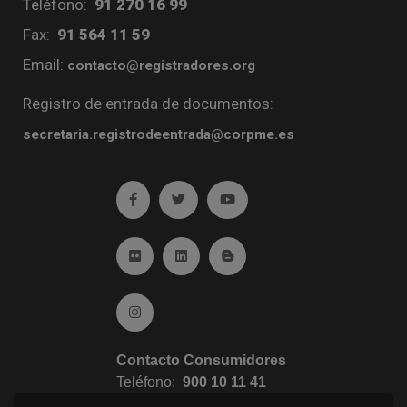
Teléfono:
91 270 16 99
Fax:
91 564 11 59
Email:
contacto@registradores.org
Registro de entrada de documentos:
secretaria.registrodeentrada@corpme.es
Ir a facebook (abre en ventana nueva)
Ir a twitter (abre en ventana nueva)
Ir a YouTube (abre en venta
Ir a Flickr (abre en ventana nueva)
Ir a Linkedin (abre en ventana nueva)
Ir al Blog (abre en ventana n
Ir a Instagram (abre en ventana nueva)
Contacto Consumidores
Teléfono:
900 10 11 41