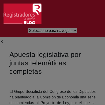
Skip to Main Content
Apuesta legislativa por
juntas telemáticas
completas
El Grupo Socialista del Congreso de los Diputados
ha planteado a la Comisión de Economía una serie
de enmiendas al Proyecto de Ley, por el que se