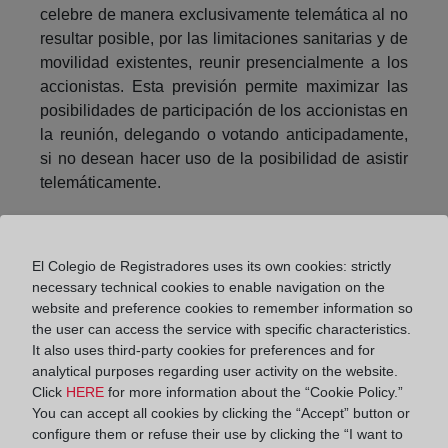
celebre de manera exclusivamente telemática al no
resultar posible, por las limitaciones sanitarias y de
movilidad existentes, reunir presencialmente a los
accionistas. Esta previsión permite maximizar las
posibilidades de participación de los accionistas en
la reunión, delegando o votando anticipadamente,
si no desean hacer uso de la posibilidad de asistir
telemáticamente.
Y finalmente, se propone que el acta de la junta
general se levante por un notario, pues se
El Colegio de Registradores uses its own cookies: strictly
considera que constituye una previsión más
necessary technical cookies to enable navigation on the
garantista para los accionistas y la propia sociedad.
website and preference cookies to remember information so
the user can access the service with specific characteristics.
Y en la tercera enmienda sobre la materia, se prevé
It also uses third-party cookies for preferences and for
modificar el artículo 521, mediante la adición de un
analytical purposes regarding user activity on the website.
nuevo apartado 3, referido a la participación a
Click
HERE
for more information about the “Cookie Policy.”
distancia. Así, se propone que en el caso de que la
You can accept all cookies by clicking the “Accept” button or
junta general de la sociedad cotizada se celebre de
configure them or refuse their use by clicking the “I want to