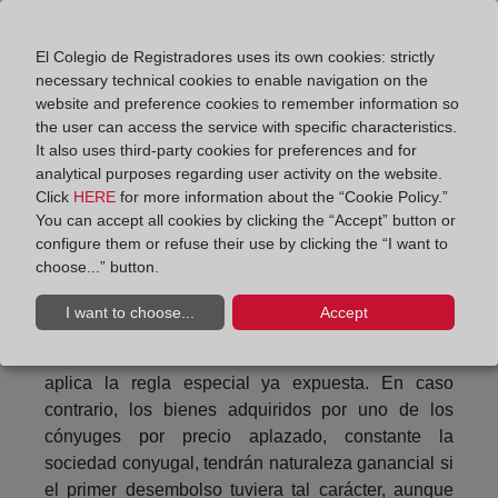
cónyuges ante notario para formalizar la
compraventa, la vivienda será ganancial (si así lo
El Colegio de Registradores uses its own cookies: strictly
declara el comprador) o presuntivamente ganancial
necessary technical cookies to enable navigation on the
(si no dice nada). En ambos casos figurará inscrita
website and preference cookies to remember information so
sólo a nombre del cónyuge comprador pero con
the user can access the service with specific characteristics.
It also uses third-party cookies for preferences and for
carácter ganancial o presuntivamente ganancial, de
analytical purposes regarding user activity on the website.
forma que la venta futura de la vivienda sólo será
Click
HERE
for more information about the “Cookie Policy.”
posible con el consentimiento de ambos cónyuges.
You can accept all cookies by clicking the “Accept” button or
configure them or refuse their use by clicking the “I want to
Se exceptúa el caso de que la compra la realizase
choose...” button.
el cónyuge adquirente pagando la entrada con
dinero privativo (p.ej. procedente de una herencia),
I want to choose...
Accept
en cuyo caso la vivienda será privativa en la parte
proporcional. Si se destina a vivienda familiar se
aplica la regla especial ya expuesta. En caso
contrario, los bienes adquiridos por uno de los
cónyuges por precio aplazado, constante la
sociedad conyugal, tendrán naturaleza ganancial si
el primer desembolso tuviera tal carácter, aunque