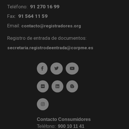
Teléfono:
91 270 16 99
Fax:
91 564 11 59
Email:
contacto@registradores.org
Registro de entrada de documentos:
secretaria.registrodeentrada@corpme.es
Ir a facebook (abre en ventana nueva)
Ir a twitter (abre en ventana nueva)
Ir a YouTube (abre en venta
Ir a Flickr (abre en ventana nueva)
Ir a Linkedin (abre en ventana nueva)
Ir al Blog (abre en ventana n
Ir a Instagram (abre en ventana nueva)
Contacto Consumidores
Teléfono:
900 10 11 41