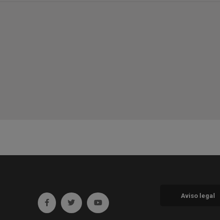
Aviso legal
Ir a facebook (abre en ventana nueva)
Ir a twitter (abre en ventana nueva)
Ir a YouTube (abre en ventana nueva