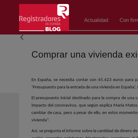
Skip to Main Content
Actualidad
Con fir
Comprar una vivienda exi
En España, se necesita contar con 45.423 euros para p
‘Presupuesto para la entrada de una vivienda en España’, b
El presupuesto inicial destinado para la compra de una
impacto del coronavirus, que según explica María Matos,
cambiar de casa, pero a pesar de ello, en estos moment
vivienda”.
Así, se pregunta el informe sobre la cantidad de dinero 