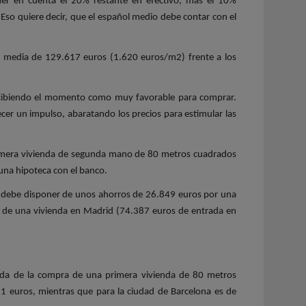
ener en cuenta el 20% restante en efectivo, más el 10%
so quiere decir, que el español medio debe contar con el
 media de 129.617 euros (1.620 euros/m2) frente a los
percibiendo el momento como muy favorable para comprar.
cer un impulso, abaratando los precios para estimular las
rimera vivienda de segunda mano de 80 metros cuadrados
una hipoteca con el banco.
se debe disponer de unos ahorros de 26.849 euros por una
 de una vivienda en Madrid (74.387 euros de entrada en
rada de la compra de una primera vivienda de 80 metros
1 euros, mientras que para la ciudad de Barcelona es de