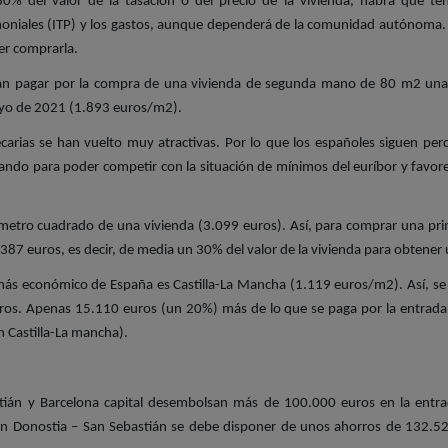
80% del valor de la tasación o del precio de la vivienda, habrá que t
oniales (ITP) y los gastos, aunque dependerá de la comunidad autónoma. E
er comprarla.
ían pagar por la compra de una vivienda de segunda mano de 80 m2 una
yo de 2021 (1.893 euros/m2).
carias se han vuelto muy atractivas. Por lo que los españoles siguen 
jando para poder competir con la situación de mínimos del euríbor y favore
 metro cuadrado de una vivienda (3.099 euros). Así, para comprar una p
87 euros, es decir, de media un 30% del valor de la vivienda para obtener 
a más económico de España es Castilla-La Mancha (1.119 euros/m2). Así, 
ros. Apenas 15.110 euros (un 20%) más de lo que se paga por la entrada
n Castilla-La mancha).
stián y Barcelona capital desembolsan más de 100.000 euros en la ent
n Donostia – San Sebastián se debe disponer de unos ahorros de 132.52