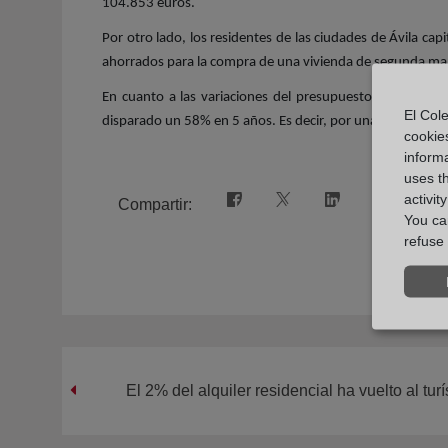
104.853 euros.
Por otro lado, los residentes de las ciudades de Ávila ca
ahorrados para la compra de una vivienda de segunda ma
En cuanto a las variaciones del presupuesto para la en
El Cole
disparado un 58% en 5 años. Es decir, por una vivienda 
cookie
informa
uses t
activit
Compartir:
You can
refuse 
El 2% del alquiler residencial ha vuelto al turí