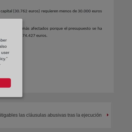
lva capital (30.762 euros) requieren menos de 30.000 euros
lorca son los más afectados porque el presupuesto se ha
1 se destina 74.427 euros.
mber
also
g user
icy.”
r
itigables las cláusulas abusivas tras la ejecución