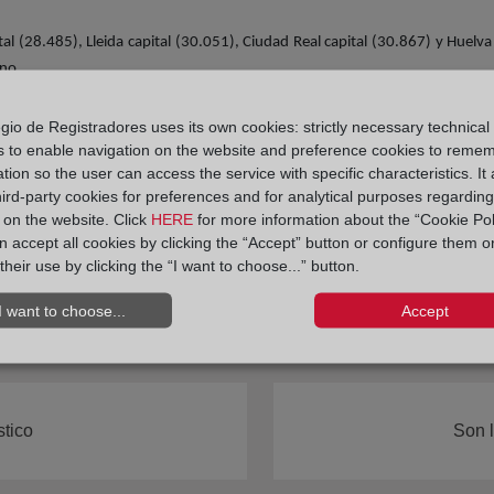
pital (28.485), Lleida capital (30.051), Ciudad Real capital (30.867) y Hue
no.
trada de una vivienda de segunda mano, los residentes de Palma de Mal
gio de Registradores uses its own cookies: strictly necessary technical
de 80 metros en 2016 se daba de entrada 47.088 euros, mientras que en 202
s to enable navigation on the website and preference cookies to reme
tion so the user can access the service with specific characteristics. It 
hird-party cookies for preferences and for analytical purposes regardin
y on the website. Click
HERE
for more information about the “Cookie Pol
 accept all cookies by clicking the “Accept” button or configure them o
their use by clicking the “I want to choose...” button.
I want to choose...
Accept
stico
Son l