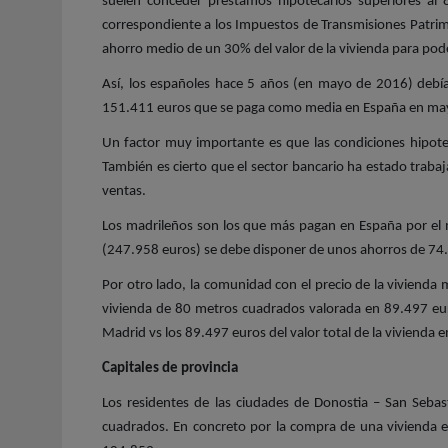
suelen conceder préstamos hipotecarios superiores al 
correspondiente a los Impuestos de Transmisiones Patrim
ahorro medio de un 30% del valor de la vivienda para pod
Así, los españoles hace 5 años (en mayo de 2016) deb
151.411 euros que se paga como media en España en ma
Un factor muy importante es que las condiciones hipote
También es cierto que el sector bancario ha estado traba
ventas.
Los madrileños son los que más pagan en España por el
(247.958 euros) se debe disponer de unos ahorros de 74.3
Por otro lado, la comunidad con el precio de la viviend
vivienda de 80 metros cuadrados valorada en 89.497 eu
Madrid vs los 89.497 euros del valor total de la vivienda e
Capitales de provincia
Los residentes de las ciudades de Donostia – San Seba
cuadrados. En concreto por la compra de una vivienda e